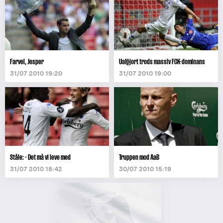
Farvel, Jesper
Uafgjort trods massiv FCK-dominans
31/07 2010 19:20
31/07 2010 19:00
Ståle: - Det må vi leve med
Truppen mod AaB
31/07 2010 18:42
30/07 2010 15:19