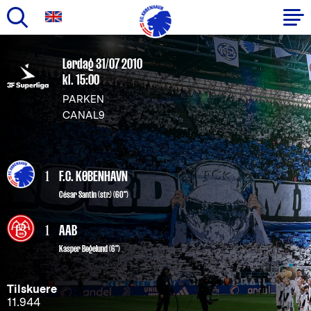
Gå
til
Primær
Lørdag 31/07 2010
hovedindhold
kl. 15:00
navigation
PARKEN
CANAL9
1
F.C. KØBENHAVN
César Santin
(str.) (60")
1
AAB
Kasper Bøgelund (6")
Tilskuere
11.944