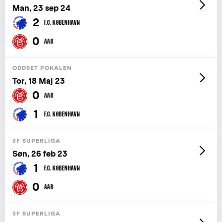
Man, 23 sep 24
2
F.C. KØBENHAVN
0
AAB
ODDSET POKALEN
Tor, 18 Maj 23
0
AAB
1
F.C. KØBENHAVN
3F SUPERLIGA
Søn, 26 feb 23
1
F.C. KØBENHAVN
0
AAB
3F SUPERLIGA