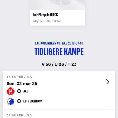
Fair Play pris til FCK
30/07 2010 10:57
F.C. KØBENHAVN VS. AAB 2010-07-31
TIDLIGERE KAMPE
V 56 / U 26 / T 23
3F SUPERLIGA
Søn, 02 mar 25
0
AAB
0
F.C. KØBENHAVN
3F SUPERLIGA