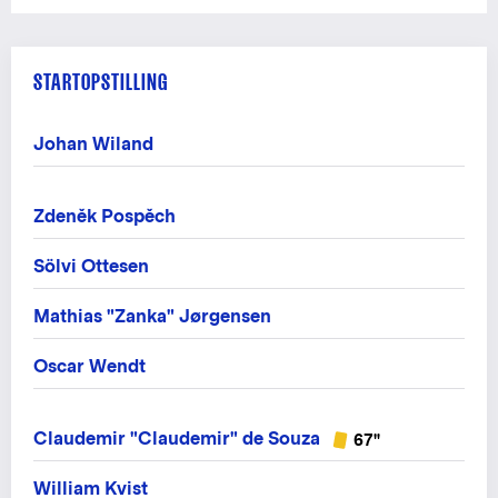
STARTOPSTILLING
Johan Wiland
Zdeněk Pospěch
Sölvi Ottesen
Mathias "Zanka" Jørgensen
Oscar Wendt
Claudemir "Claudemir" de Souza
67"
William Kvist