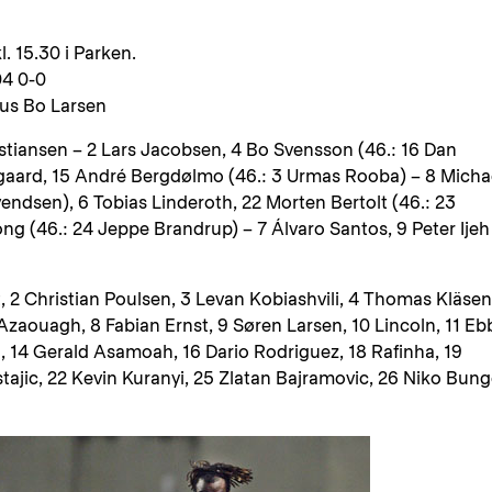
. 15.30 i Parken.
4 0-0
aus Bo Larsen
stiansen – 2 Lars Jacobsen, 4 Bo Svensson (46.: 16 Dan
aard, 15 André Bergdølmo (46.: 3 Urmas Rooba) – 8 Micha
vendsen), 6 Tobias Linderoth, 22 Morten Bertolt (46.: 23
ng (46.: 24 Jeppe Brandrup) – 7 Álvaro Santos, 9 Peter Ijeh
, 2 Christian Poulsen, 3 Levan Kobiashvili, 4 Thomas Kläsen
aouagh, 8 Fabian Ernst, 9 Søren Larsen, 10 Lincoln, 11 Eb
, 14 Gerald Asamoah, 16 Dario Rodriguez, 18 Rafinha, 19
tajic, 22 Kevin Kuranyi, 25 Zlatan Bajramovic, 26 Niko Bung