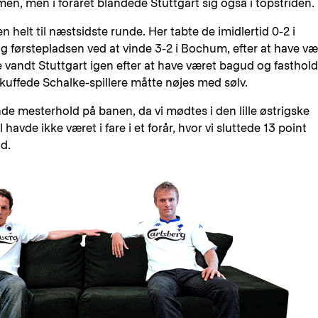
n, men i foråret blandede Stuttgart sig også i topstriden.
 helt til næstsidste runde. Her tabte de imidlertid 0-2 i
g førstepladsen ved at vinde 3-2 i Bochum, efter at have væ
 vandt Stuttgart igen efter at have været bagud og fasthold
kuffede Schalke-spillere måtte nøjes med sølv.
nde mesterhold på banen, da vi mødtes i den lille østrigske
l havde ikke været i fare i et forår, hvor vi sluttede 13 point
nd.