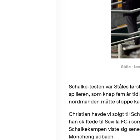
Ståle - læ
Schalke-testen var Ståles fø
spilleren, som knap fem år tid
nordmanden måtte stoppe karri
Christian havde vi solgt til S
han skiftede til Sevilla FC i 
Schalkekampen viste sig sener
Mönchengladbach.