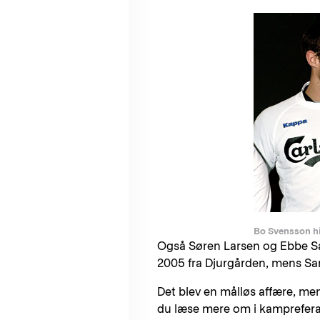
Bo Svensson hi
Også Søren Larsen og Ebbe S
2005 fra Djurgården, mens San
Det blev en målløs affære, me
du læse mere om i kamprefer