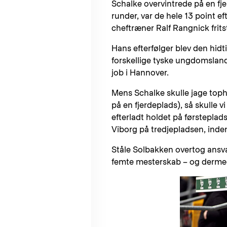
Schalke overvintrede på en fje
runder, var de hele 13 point e
cheftræner Ralf Rangnick frits
Hans efterfølger blev den hid
forskellige tyske ungdomsland
job i Hannover.
Mens Schalke skulle jage toph
på en fjerdeplads), så skulle 
efterladt holdet på førsteplads
Viborg på tredjepladsen, inden
Ståle Solbakken overtog ansvar
femte mesterskab – og dermed 