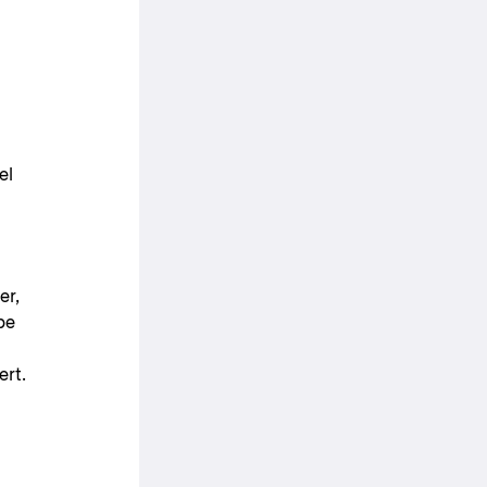
el
er,
be
ert.