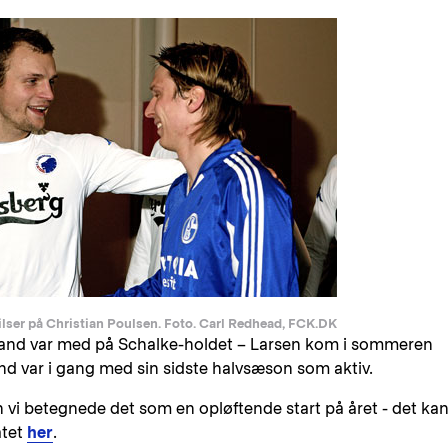
lser på Christian Poulsen. Foto. Carl Redhead, FCK.DK
and var med på Schalke-holdet – Larsen kom i sommeren
d var i gang med sin sidste halvsæson som aktiv.
n vi betegnede det som en opløftende start på året - det ka
atet
her
.