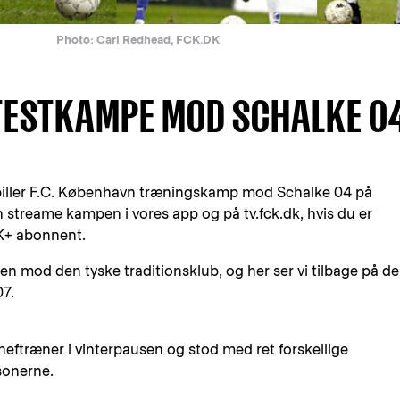
Photo: Carl Redhead, FCK.DK
 TESTKAMPE MOD SCHALKE 0
0 spiller F.C. København træningskamp mod Schalke 04 på
n streame kampen i vores app og på tv.fck.dk, hvis du er
CK+ abonnent.
men mod den tyske traditionsklub, og her ser vi tilbage på de
07.
heftræner i vinterpausen og stod med ret forskellige
sonerne.