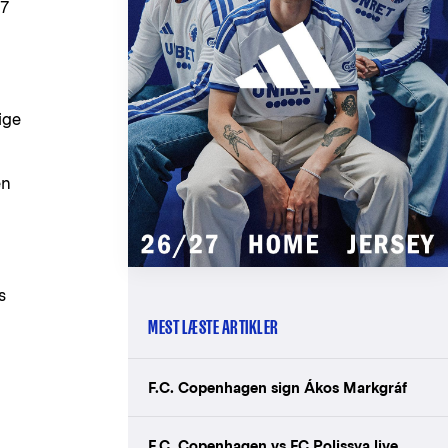
17
ige
en
s
MEST LÆSTE ARTIKLER
F.C. Copenhagen sign Ákos Markgráf
F.C. Copenhagen vs FC Polissya live