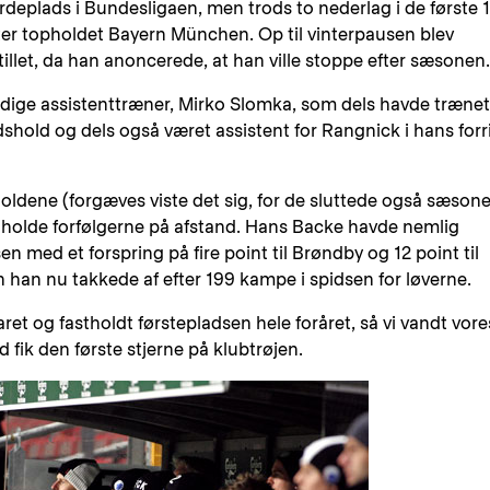
rdeplads i Bundesligaen, men trods to nederlag i de første 
fter topholdet Bayern München. Op til vinterpausen blev
tillet, da han anoncerede, at han ville stoppe efter sæsonen.
tidige assistenttræner, Mirko Slomka, som dels havde trænet
shold og dels også været assistent for Rangnick i hans forr
oldene (forgæves viste det sig, for de sluttede også sæson
vi holde forfølgerne på afstand. Hans Backe havde nemlig
en med et forspring på fire point til Brøndby og 12 point til
 han nu takkede af efter 199 kampe i spidsen for løverne.
et og fastholdt førstepladsen hele foråret, så vi vandt vore
fik den første stjerne på klubtrøjen.