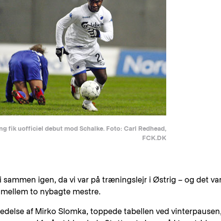
 fik uofficiel debut mod Schalke. Foto: Carl Redhead,
FCK.DK
 sammen igen, da vi var på træningslejr i Østrig – og det va
e mellem to nybagte mestre.
 ledelse af Mirko Slomka, toppede tabellen ved vinterpausen