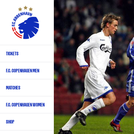
Skip
to
main
content
TICKETS
Primary
navigation
F.C. COPENHAGEN MEN
-
English
MATCHES
F.C. COPENHAGEN WOMEN
SHOP