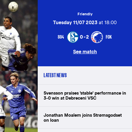
Friendly
Tuesday 11/07 2023
at 18:00
S04
FCK
0-2
See match
LATEST NEWS
Svensson praises 'stable' performance in
3-0 win at Debreceni VSC
Jonathan Moalem joins Strømsgodset
on loan