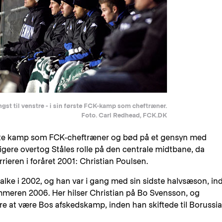
ngst til venstre - i sin første FCK-kamp som cheftræner.
Foto. Carl Redhead, FCK.DK
rste kamp som FCK-cheftræner og bød på et gensyn med
ligere overtog Ståles rolle på den centrale midtbane, da
eren i foråret 2001: Christian Poulsen.
chalke i 2002, og han var i gang med sin sidste halvsæson, in
sommeren 2006. Her hilser Christian på Bo Svensson, og
e at være Bos afskedskamp, inden han skiftede til Borussia