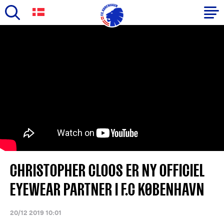
Skip
to
Primary
main
navigation
content
-
English
CHRISTOPHER CLOOS ER NY OFFICIEL
EYEWEAR PARTNER I F.C KØBENHAVN
20/12 2019 10:01