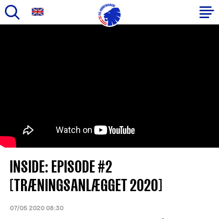
Gå
til
Primær
hovedindhold
navigation
INSIDE: EPISODE #2
[TRÆNINGSANLÆGGET 2020]
07/05 2020 08:30