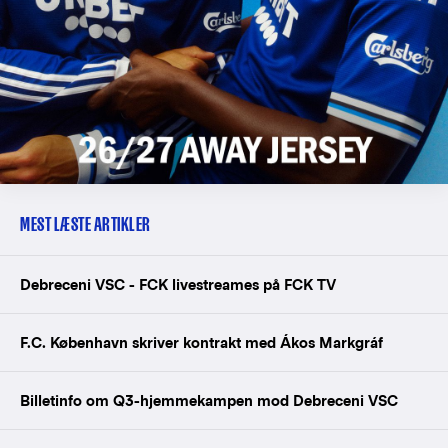
MEST LÆSTE ARTIKLER
Debreceni VSC - FCK livestreames på FCK TV
F.C. København skriver kontrakt med Ákos Markgráf
Billetinfo om Q3-hjemmekampen mod Debreceni VSC