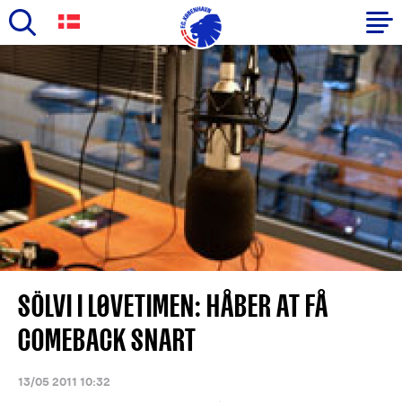
Skip
to
Primary
main
navigation
content
-
English
SÖLVI I LØVETIMEN: HÅBER AT FÅ
COMEBACK SNART
13/05 2011 10:32