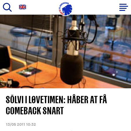
Gå
til
Primær
hovedindhold
navigation
SÖLVI I LØVETIMEN: HÅBER AT FÅ
COMEBACK SNART
13/05 2011 10:32