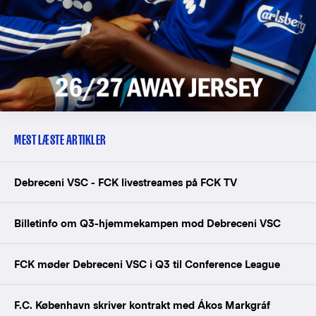
MEST LÆSTE ARTIKLER
Debreceni VSC - FCK livestreames på FCK TV
Billetinfo om Q3-hjemmekampen mod Debreceni VSC
FCK møder Debreceni VSC i Q3 til Conference League
F.C. København skriver kontrakt med Ákos Markgráf