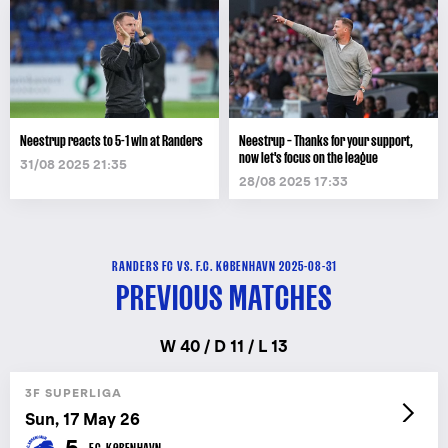
Neestrup reacts to 5-1 win at Randers
Neestrup – Thanks for your support,
now let's focus on the league
31/08 2025 21:35
28/08 2025 17:33
RANDERS FC VS. F.C. KØBENHAVN 2025-08-31
PREVIOUS MATCHES
W 40 / D 11 / L 13
3F SUPERLIGA
Sun, 17 May 26
5
F.C. KØBENHAVN