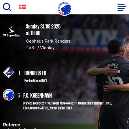
Skip
to
Primary
Sunday 31/08 2025
main
at 18:00
navigation
content
Cepheus Park Randers
-
TV3+ / Viaplay
English
1
RANDERS FC
Florian Danho (55")
5
F.C. KØBENHAVN
Marcos López
(12"),
Youssoufa Moukoko
(21"),
Mohamed Elyounoussi
(40"),
Elias Achouri
(45"+1),
Yoram Zague
(90")
Referee