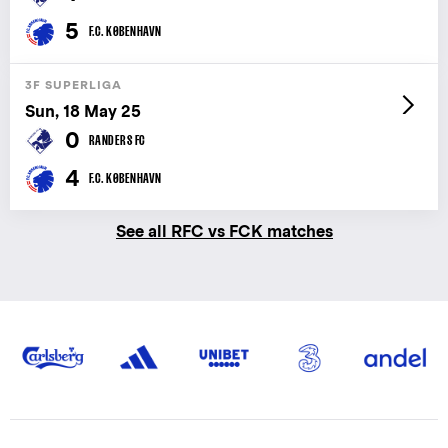
5
F.C. KØBENHAVN
3F SUPERLIGA
Sun, 18 May 25
0
RANDERS FC
4
F.C. KØBENHAVN
See all RFC vs FCK matches