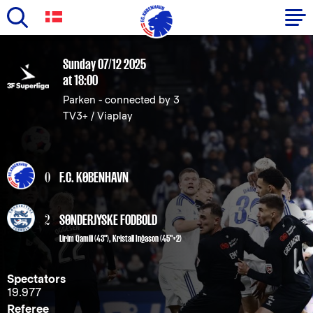
Skip
to
Primary
Sunday 07/12 2025
main
at 18:00
navigation
content
Parken - connected by 3
-
TV3+ / Viaplay
English
0
F.C. KØBENHAVN
2
SØNDERJYSKE FODBOLD
Lirim Qamili (43")
,
Kristall Ingason (45"+2)
Spectators
19.977
Referee