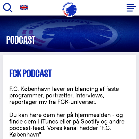
Gå
til
Primær
hovedindhold
navigation
PODCAST
FCK PODCAST
F.C. København laver en blanding af faste
programmer, portrætter, interviews,
reportager mv fra FCK-universet.
Du kan høre dem her på hjemmesiden - og
finde dem i iTunes eller på Spotify og andre
podcast-feed. Vores kanal hedder "F.C.
København"