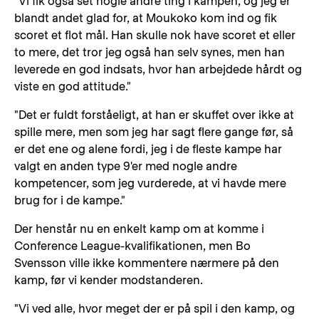
"Vi fik også set nogle andre ting i kampen, og jeg er
blandt andet glad for, at Moukoko kom ind og fik
scoret et flot mål. Han skulle nok have scoret et eller
to mere, det tror jeg også han selv synes, men han
leverede en god indsats, hvor han arbejdede hårdt og
viste en god attitude."
"Det er fuldt forståeligt, at han er skuffet over ikke at
spille mere, men som jeg har sagt flere gange før, så
er det ene og alene fordi, jeg i de fleste kampe har
valgt en anden type 9'er med nogle andre
kompetencer, som jeg vurderede, at vi havde mere
brug for i de kampe."
Der henstår nu en enkelt kamp om at komme i
Conference League-kvalifikationen, men Bo
Svensson ville ikke kommentere nærmere på den
kamp, før vi kender modstanderen.
"Vi ved alle, hvor meget der er på spil i den kamp, og