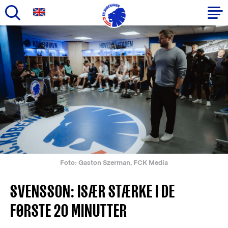
Gå
til
Primær
hovedindhold
navigation
Foto: Gaston Szerman, FCK Media
SVENSSON: ISÆR STÆRKE I DE
FØRSTE 20 MINUTTER