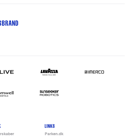
TSBRAND
K
LINKS
rskaber
Parken.dk