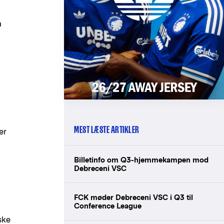
a
MEST LÆSTE ARTIKLER
er
Billetinfo om Q3-hjemmekampen mod
Debreceni VSC
FCK møder Debreceni VSC i Q3 til
Conference League
ske