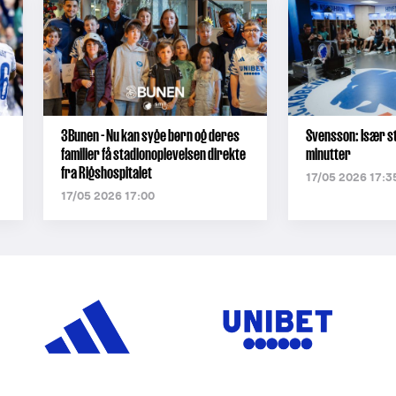
3Bunen - Nu kan syge børn og deres
Svensson: Især st
familier få stadionoplevelsen direkte
minutter
fra Rigshospitalet
17/05 2026 17:3
17/05 2026 17:00