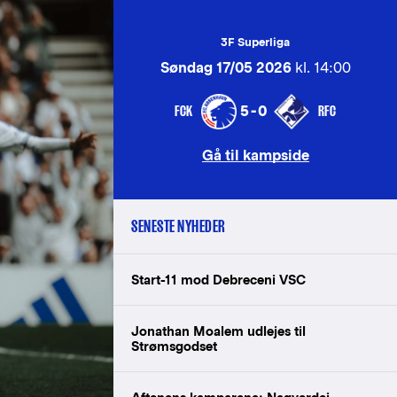
3F Superliga
Søndag 17/05 2026
kl. 14:00
FCK
RFC
5-0
Gå til kampside
SENESTE NYHEDER
Start-11 mod Debreceni VSC
Jonathan Moalem udlejes til
Strømsgodset