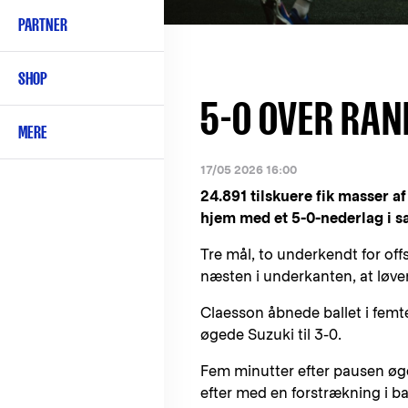
PARTNER
SHOP
5-0 OVER RAN
MERE
17/05 2026 16:00
24.891 tilskuere fik masser 
hjem med et 5-0-nederlag i
Tre mål, to underkendt for of
næsten i underkanten, at løve
Claesson åbnede ballet i femte
øgede Suzuki til 3-0.
Fem minutter efter pausen øg
efter med en forstrækning i ba