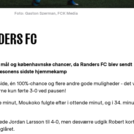
Foto: Gaston Szerman, FCK Media
DERS FC
af mål og københavnske chancer, da Randers FC blev sendt
 sæsonens sidste hjemmekamp
fside, én 100%-chance og flere andre gode muligheder - det 
rne kun førte 3-0 ved pausen!
 minut, Moukoko fulgte efter i ottende minut, og i 34. minu
ede Jordan Larsson til 4-0, men desværre udgik Robert kor
glåret.