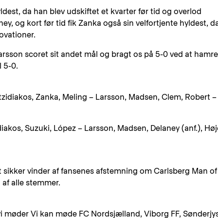
dest, da han blev udskiftet et kvarter før tid og overlod
y, og kort før tid fik Zanka også sin velfortjente hyldest, d
 ovationer.
rsson scoret sit andet mål og bragt os på 5-0 ved at hamre
l 5-0.
atzidiakos, Zanka, Meling – Larsson, Madsen, Clem, Robert –
idiakos, Suzuki, López – Larsson, Madsen, Delaney (anf.), Høj
 sikker vinder af fansenes afstemning om Carlsberg Man of
af alle stemmer.
vi møder Vi kan møde FC Nordsjælland, Viborg FF, Sønderjy