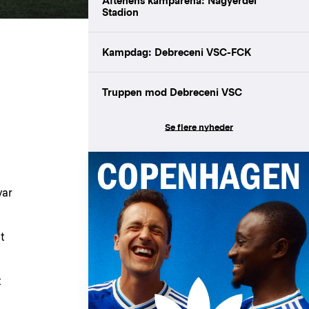
Aftenens kamparena: Nagyerdei
Stadion
Kampdag: Debreceni VSC-FCK
Truppen mod Debreceni VSC
Se flere nyheder
var
t
t