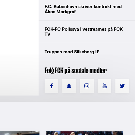
F.C. København skriver kontrakt med
Ákos Markgráf
FCK-FC Polissya livestreames på FCK
TV
Truppen mod Silkeborg IF
Følg FCK på sociale medier