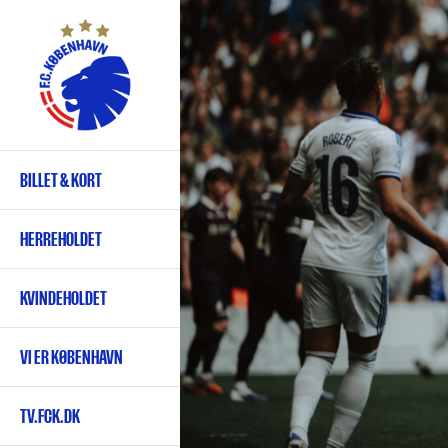
Gå
til
hovedindhold
BILLET & KORT
Primær
navigation
HERREHOLDET
KVINDEHOLDET
VI ER KØBENHAVN
TV.FCK.DK