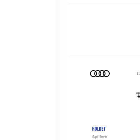
HOLDET
Footer-
Spillere