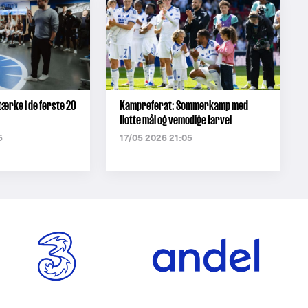
ærke i de første 20
Kampreferat: Sommerkamp med
flotte mål og vemodige farvel
5
17/05 2026 21:05