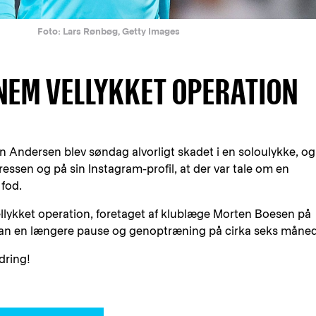
Foto: Lars Rønbøg, Getty Images
NEM VELLYKKET OPERATION
 Andersen blev søndag alvorligt skadet i en soloulykke, og
pressen og på sin Instagram-profil, at der var tale om en
 fod.
ykket operation, foretaget af klublæge Morten Boesen på
phan en længere pause og genoptræning på cirka seks måned
dring!