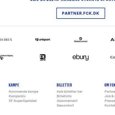
PARTNER.FCK.DK
KAMPE
BILLETTER
OM FC
Kommende kampe
Køb billetter her
Partne
Kamparkiv
Billetinfo
Job & 
3F Superligatabel
Abonnement
Press
Sæsonkort
Konta