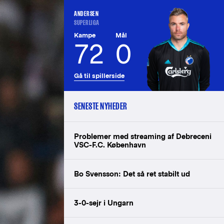
ANDERSEN
SUPERLIGA
Kampe
Mål
72
0
Gå til spillerside
SENESTE NYHEDER
Problemer med streaming af Debreceni
VSC-F.C. København
Bo Svensson: Det så ret stabilt ud
3-0-sejr i Ungarn