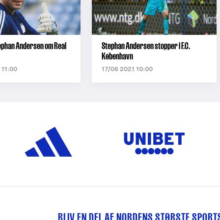
ephan Andersen om Real
Stephan Andersen stopper i F.C.
København
 11:00
17/06 2021 10:00
BLIV EN DEL AF NORDENS STØRSTE SPOR