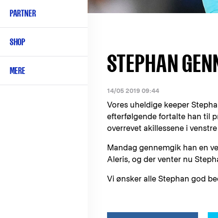
PARTNER
SHOP
STEPHAN GEN
MERE
14/05 2019 09:44
Vores uheldige keeper Stephan
efterfølgende fortalte han til 
overrevet akillessene i venstre
Mandag gennemgik han en vell
Aleris, og der venter nu Ste
Vi ønsker alle Stephan god be