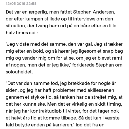
12/05 2019 22:58
Det var en ærgerlig, men fattet Stephan Andersen,
der efter kampen stillede op til interviews om den
situation, der tvang ham ud på en båre efter en lille
halv times spil:
"Jeg vidste med det samme, den var gal. Jeg strækker
mig efter en bold, og så hører jeg ligesom et snap bag
mig og vender mig om for at se, om jeg er blevet ramt
af nogen, men det er jeg ikke," forklarede Stephan om
solouheldet.
"Det var den samme fod, jeg brækkede for nogle år
siden, og jeg har haft problemer med akillessenen
gennem et stykke tid, så tanken har da strejfet mig, at
det her kunne ske. Men det er virkelig en skidt timing,
når jeg har kontraktudløb til vinter, for det tager nok
et halvt års tid at komme tilbage. Så det kan i værste
fald betyde enden på karrieren," lød det fra en