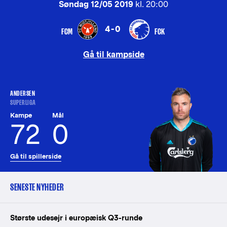
Søndag 12/05 2019
kl. 20:00
4-0
FCM
FCK
Gå til kampside
ANDERSEN
SUPERLIGA
Kampe
Mål
72
0
Gå til spillerside
SENESTE NYHEDER
Største udesejr i europæisk Q3-runde