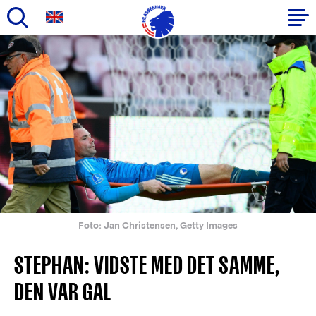
Gå
til
Primær
hovedindhold
navigation
Foto: Jan Christensen, Getty Images
STEPHAN: VIDSTE MED DET SAMME,
DEN VAR GAL