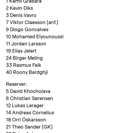
1 Kamil Grabara
2 Kevin Diks
3 Denis Vavro
7 Viktor Claesson (anf.)
9 Diogo Goncalves
10 Mohamed Elyounoussi
11 Jordan Larsson
19 Elias Jelert
24 Birger Meling
33 Rasmus Falk
40 Roony Bardghji
Reserver:
5 David Khocholava
6 Christian Sørensen
12 Lukas Lerager
14 Andreas Cornelius
18 Orri Óskarsson
21 Theo Sander (GK)