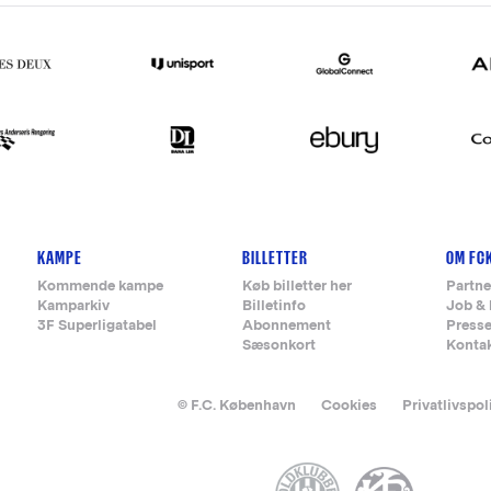
KAMPE
BILLETTER
OM FC
Kommende kampe
Køb billetter her
Partne
Kamparkiv
Billetinfo
Job & 
3F Superligatabel
Abonnement
Press
Sæsonkort
Konta
© F.C. København
Cookies
Privatlivspol