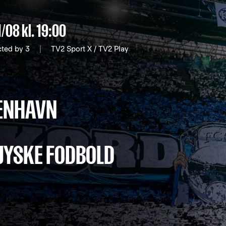
1/08
kl. 19:00
cted by 3
|
TV2 Sport X / TV2 Play
BENHAVN
JYSKE FODBOLD