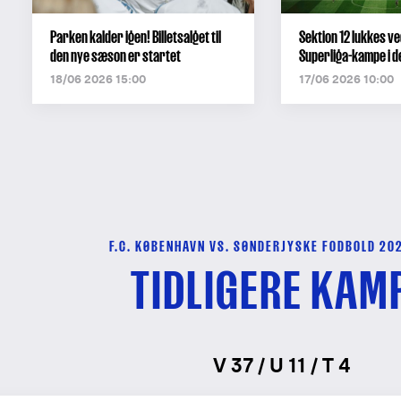
Parken kalder igen! Billetsalget til
Sektion 12 lukkes ve
den nye sæson er startet
Superliga-kampe i 
18/06 2026 15:00
17/06 2026 10:00
F.C. KØBENHAVN VS. SØNDERJYSKE FODBOLD 20
TIDLIGERE KAM
V 37 / U 11 / T 4