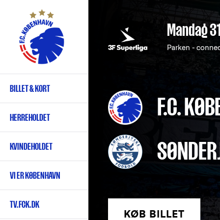
Gå
til
Mandag 3
hovedindhold
Parken - conne
BILLET & KORT
Primær
F.C. KØ
navigation
HERREHOLDET
SØNDER
KVINDEHOLDET
VI ER KØBENHAVN
TV.FCK.DK
KØB BILLET