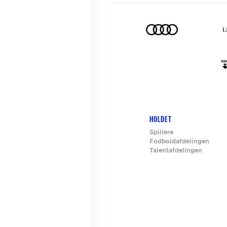
HOLDET
Footer-
Spillere
Fodboldafdelingen
menu
Talentafdelingen