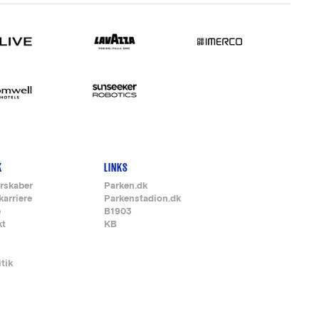
K
LINKS
rskaber
Parken.dk
karriere
Parkenstadion.dk
e
B1903
kt
KB
itik