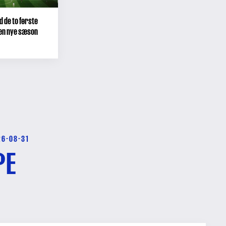
d de to første
den nye sæson
26-08-31
PE