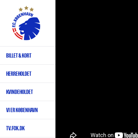
Gå
til
hovedindhold
BILLET & KORT
Primær
navigation
HERREHOLDET
KVINDEHOLDET
VI ER KØBENHAVN
TV.FCK.DK