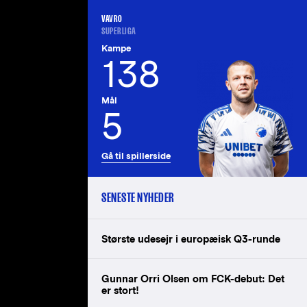
VAVRO
SUPERLIGA
Kampe
138
Mål
5
Gå til spillerside
SENESTE NYHEDER
Største udesejr i europæisk Q3-runde
Gunnar Orri Olsen om FCK-debut: Det
er stort!