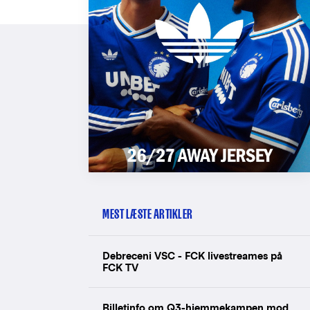
MEST LÆSTE ARTIKLER
Debreceni VSC - FCK livestreames på
FCK TV
Billetinfo om Q3-hjemmekampen mod