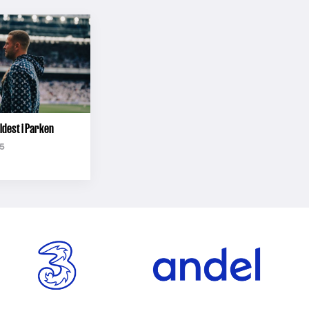
ldest i Parken
5