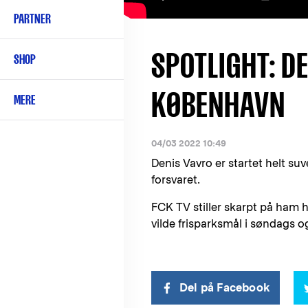
PARTNER
SPOTLIGHT: D
SHOP
KØBENHAVN
MERE
04/03 2022 10:49
Denis Vavro er startet helt su
forsvaret.
FCK TV stiller skarpt på ham 
vilde frisparksmål i søndags 
Del på Facebook