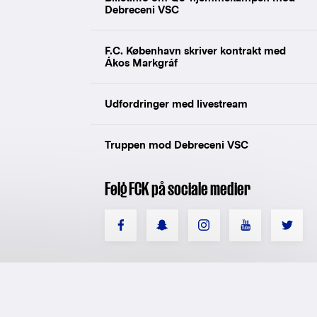
Debreceni VSC
F.C. København skriver kontrakt med
Ákos Markgráf
Udfordringer med livestream
Truppen mod Debreceni VSC
Følg FCK på sociale medier