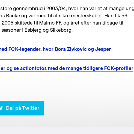
sit store gennembrud i 2003/04, hvor han var et af mange un
ans Backe og var med til at sikre mesterskabet. Han fik 56
05 skiftede til Malmö FF, og året efter han tilbage til
sæsoner i Esbjerg og Silkeborg.
d FCK-legender, hvor Bora Zivkovic og Jesper
her og se actionfotos med de mange tidligere FCK-profiler
Del på Twitter