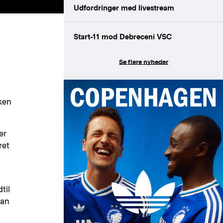
Udfordringer med livestream
Start-11 mod Debreceni VSC
Se flere nyheder
rken
er
ret
til
han