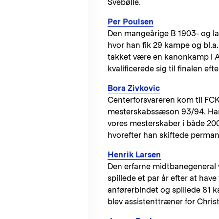
Svebølle.
Per Poulsen
Den mangeårige B 1903- og la
hvor han fik 29 kampe og bl.a. 
takket være en kanonkamp i Aa
kvalificerede sig til finalen e
Bora Zivkovic
Centerforsvareren kom til FCK 1
mesterskabssæson 93/94. Han 
vores mesterskaber i både 2002
hvorefter han skiftede permanen
Henrik Larsen
Den erfarne midtbanegeneral va
spillede et par år efter at hav
anførerbindet og spillede 81 
blev assistenttræner for Chris