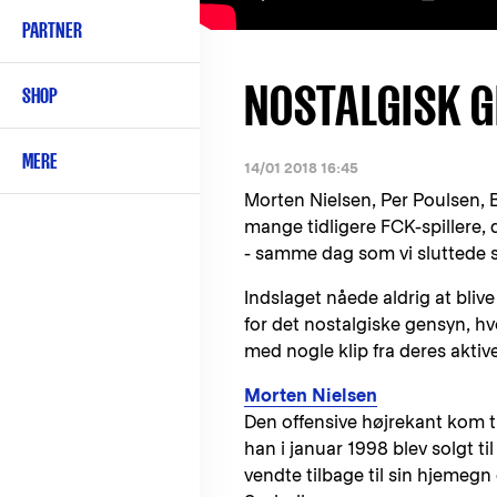
PARTNER
NOSTALGISK G
SHOP
MERE
14/01 2018 16:45
Morten Nielsen, Per Poulsen, 
mange tidligere FCK-spillere, 
- samme dag som vi sluttede 
Indslaget nåede aldrig at blive
for det nostalgiske gensyn, hvo
med nogle klip fra deres aktiv
Morten Nielsen
Den offensive højrekant kom t
han i januar 1998 blev solgt t
vendte tilbage til sin hjemegn