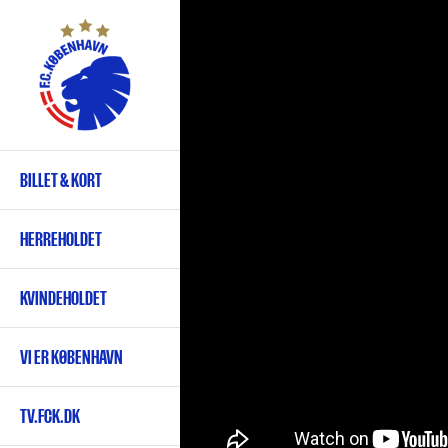
Gå
til
hovedindhold
BILLET & KORT
Primær
navigation
HERREHOLDET
KVINDEHOLDET
VI ER KØBENHAVN
TV.FCK.DK