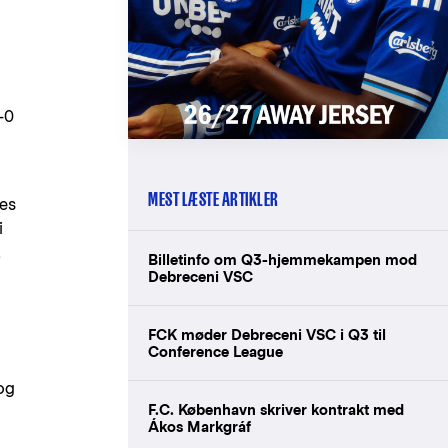
-0
MEST LÆSTE ARTIKLER
res
i
,
Billetinfo om Q3-hjemmekampen mod
Debreceni VSC
FCK møder Debreceni VSC i Q3 til
Conference League
og
F.C. København skriver kontrakt med
Ákos Markgráf