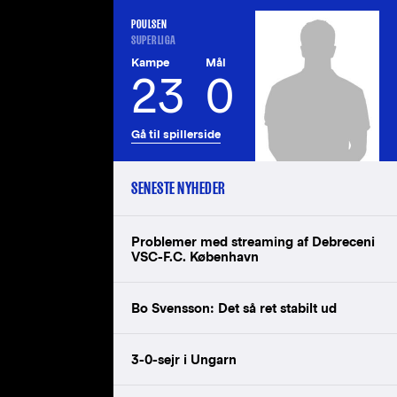
POULSEN
SUPERLIGA
Kampe
Mål
23
0
Gå til spillerside
SENESTE NYHEDER
Problemer med streaming af Debreceni
VSC-F.C. København
Bo Svensson: Det så ret stabilt ud
3-0-sejr i Ungarn