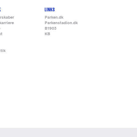
K
LINKS
rskaber
Parken.dk
karriere
Parkenstadion.dk
e
B1903
kt
KB
itik