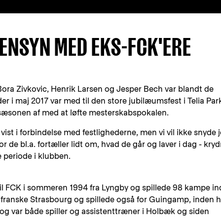
ENSYN MED EKS-FCK'ERE
Bora Zivkovic, Henrik Larsen og Jesper Bech var blandt de
der i maj 2017 var med til den store jubilæumsfest i Telia Pa
sæsonen af med at løfte mesterskabspokalen.
 vist i forbindelse med festlighederne, men vi vil ikke snyde j
r de bl.a. fortæller lidt om, hvad de går og laver i dag - kryd
e periode i klubben.
il FCK i sommeren 1994 fra Lyngby og spillede 98 kampe ind
il franske Strasbourg og spillede også for Guingamp, inden 
 og var både spiller og assistenttræner i Holbæk og siden