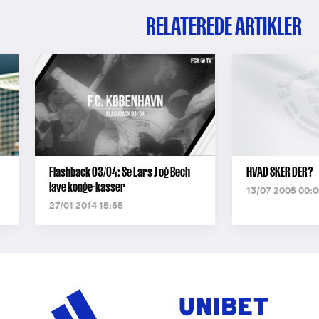
RELATEREDE ARTIKLER
Flashback 03/04: Se Lars J og Bech
HVAD SKER DER?
lave konge-kasser
13/07 2005 00:0
27/01 2014 15:55