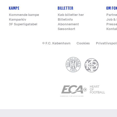
KAMPE
BILLETTER
OM FC
Kommende kampe
Køb billetter her
Partne
Kamparkiv
Billetinfo
Job & 
3F Superligatabel
Abonnement
Press
Sæsonkort
Konta
© F.C. København
Cookies
Privatlivspol