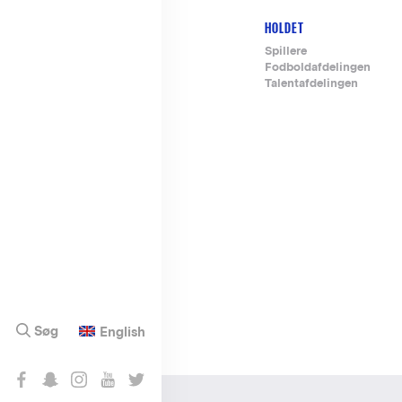
HOLDET
Footer-
Spillere
Fodboldafdelingen
menu
Talentafdelingen
Søg
English