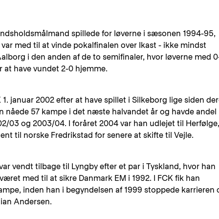
ndsholdsmålmand spillede for løverne i sæsonen 1994-95,
var med til at vinde pokalfinalen over Ikast - ikke mindst
lborg i den anden af de to semifinaler, hvor løverne med 0
fter at have vundet 2-0 hjemme.
. januar 2002 efter at have spillet i Silkeborg lige siden de
nåede 57 kampe i det næste halvandet år og havde andel 
/03 og 2003/04. I foråret 2004 var han udlejet til Herfølge
t til norske Fredrikstad for senere at skifte til Vejle.
r vendt tilbage til Lyngby efter et par i Tyskland, hvor han
e været med til at sikre Danmark EM i 1992. I FCK fik han
kampe, inden han i begyndelsen af 1999 stoppede karrieren 
tian Andersen.