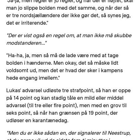
"Ja-ja, men regler er jo regler, og når der er fløjtet, skal
man jo slippe bolden med det samme, og når der så
er tre nordsjællændere der ikke gør det, så synes jeg,
det er irriterende."
"Der er vist også en regel om, at man ikke må skubbe
modstanderen..."
"Ha-ha, ja, men så må de lade være med at tage
bolden i hænderne. Men okay, det så måske lidt
voldsomt ud, men det er hvad der sker i kampens
hede engang imellem."
Lukas' advarsel udløste tre strafpoint, så han er oppe
på 14 point og kan stadig tåle en mild eller middel
advarsel (til tre eller fire point), men med en grov til
seks point, så når han grænsen på 19 point, der
udløser en karantænedag.
"Men du er ikke sådan en, der signalerer til Neestrup,