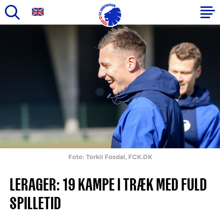
Gå
til
Primær
hovedindhold
navigation
Foto: Torkil Fosdal, FCK.DK
LERAGER: 19 KAMPE I TRÆK MED FULD
SPILLETID