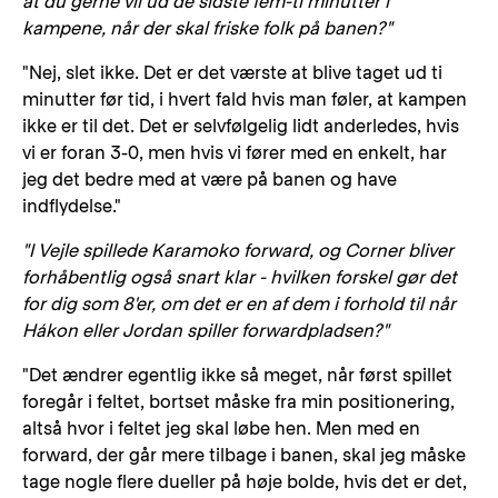
at du gerne vil ud de sidste fem-ti minutter i
kampene, når der skal friske folk på banen?"
"Nej, slet ikke. Det er det værste at blive taget ud ti
minutter før tid, i hvert fald hvis man føler, at kampen
ikke er til det. Det er selvfølgelig lidt anderledes, hvis
vi er foran 3-0, men hvis vi fører med en enkelt, har
jeg det bedre med at være på banen og have
indflydelse."
"I Vejle spillede Karamoko forward, og Corner bliver
forhåbentlig også snart klar - hvilken forskel gør det
for dig som 8'er, om det er en af dem i forhold til når
Hákon eller Jordan spiller forwardpladsen?"
"Det ændrer egentlig ikke så meget, når først spillet
foregår i feltet, bortset måske fra min positionering,
altså hvor i feltet jeg skal løbe hen. Men med en
forward, der går mere tilbage i banen, skal jeg måske
tage nogle flere dueller på høje bolde, hvis det er det,