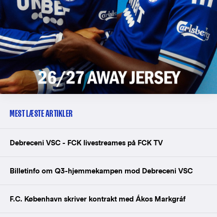
MEST LÆSTE ARTIKLER
Debreceni VSC - FCK livestreames på FCK TV
Billetinfo om Q3-hjemmekampen mod Debreceni VSC
F.C. København skriver kontrakt med Ákos Markgráf