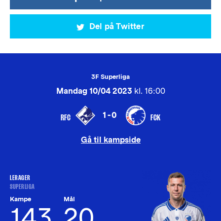
Del på Twitter
3F Superliga
Mandag 10/04 2023
kl. 16:00
1-0
RFC
FCK
Gå til kampside
LERAGER
SUPERLIGA
Kampe
Mål
143
20