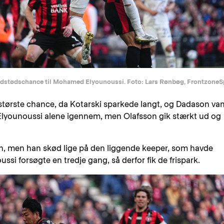
dstødschance til Mohamed Elyounoussi. Foto: Lars Rønbøg, FrontzoneS
s største chance, da Kotarski sparkede langt, og Dadason va
 Elyounoussi alene igennem, men Olafsson gik stærkt ud og
on, men han skød lige på den liggende keeper, som havde
si forsøgte en tredje gang, så derfor fik de frispark.