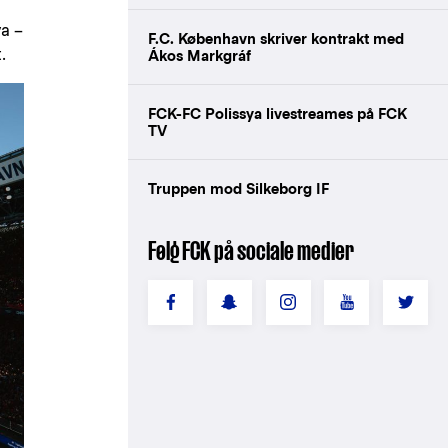
a –
F.C. København skriver kontrakt med
.
Ákos Markgráf
FCK-FC Polissya livestreames på FCK
TV
Truppen mod Silkeborg IF
Følg FCK på sociale medier