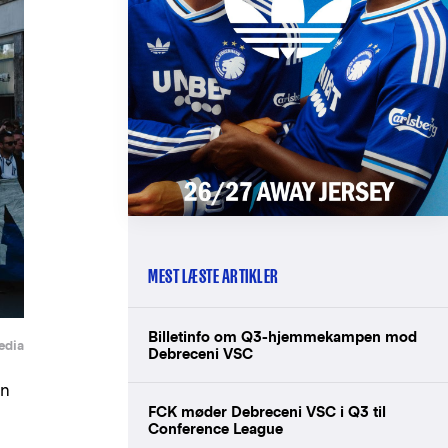
MEST LÆSTE ARTIKLER
Billetinfo om Q3-hjemmekampen mod
edia
Debreceni VSC
on
FCK møder Debreceni VSC i Q3 til
Conference League