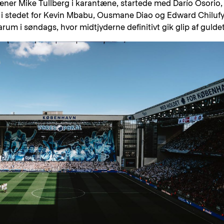
æner Mike Tullberg i karantæne, startede med Darío Osorio,
 i stedet for Kevin Mbabu, Ousmane Diao og Edward Chilufy
 Farum i søndags, hvor midtjyderne definitivt gik glip af guldet