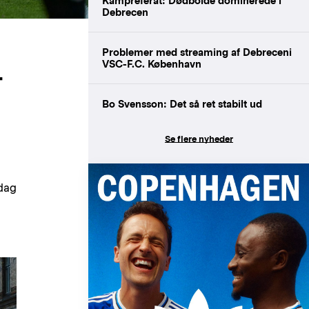
Kampreferat: Dødbolde dominerede i
Debrecen
Problemer med streaming af Debreceni
VSC-F.C. København
T
Bo Svensson: Det så ret stabilt ud
Se flere nyheder
sdag