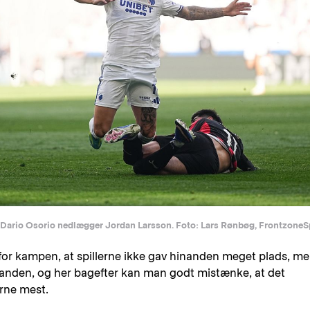
Dario Osorio nedlægger Jordan Larsson. Foto: Lars Rønbøg, FrontzoneS
or kampen, at spillerne ikke gav hinanden meget plads, m
nanden, og her bagefter kan man godt mistænke, at det
rne mest.