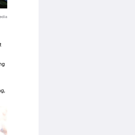
edia
t
ing
ng,