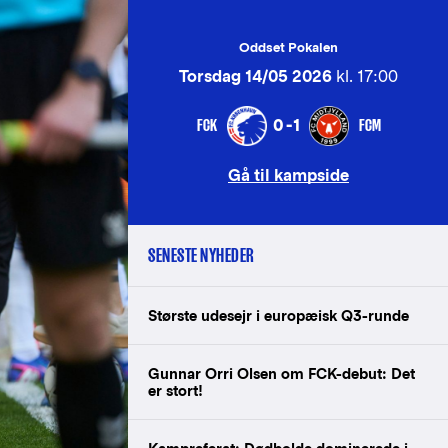
Oddset Pokalen
Torsdag 14/05 2026
kl. 17:00
FCK
FCM
0-1
Gå til kampside
SENESTE NYHEDER
Største udesejr i europæisk Q3-runde
Gunnar Orri Olsen om FCK-debut: Det
er stort!