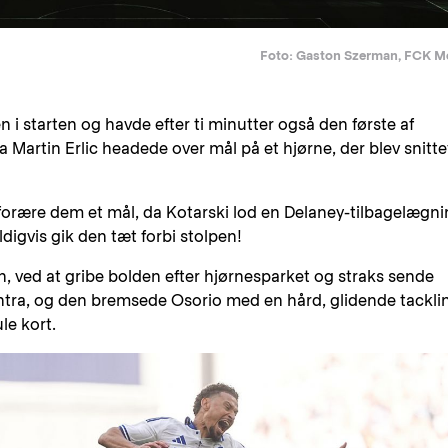
Foto: Gaston Szerman, FCK M
 i starten og havde efter ti minutter også den første af
a Martin Erlic headede over mål på et hjørne, der blev snitte
t forære dem et mål, da Kotarski lod en Delaney-tilbagelægn
igvis gik den tæt forbi stolpen!
, ved at gribe bolden efter hjørnesparket og straks sende
ntra, og den bremsede Osorio med en hård, glidende tackli
le kort.