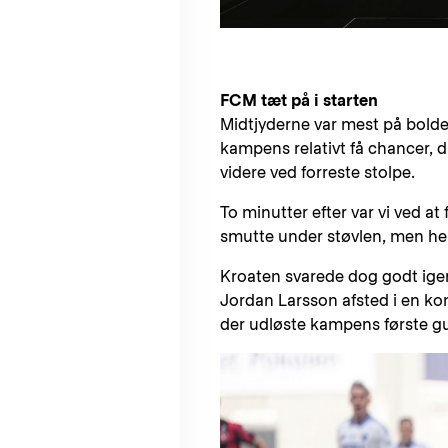
FCM tæt på i starten
Midtjyderne var mest på bolden
kampens relativt få chancer, d
videre ved forreste stolpe.
To minutter efter var vi ved a
smutte under støvlen, men held
Kroaten svarede dog godt igen
Jordan Larsson afsted i en ko
der udløste kampens første gu