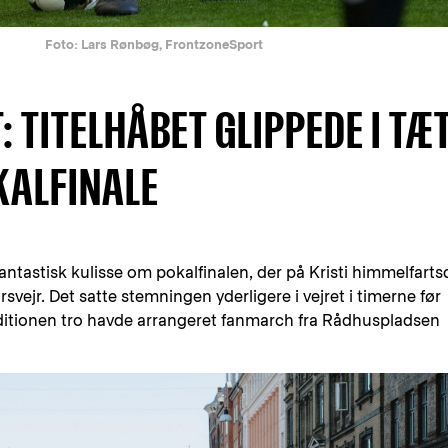
Foto: Lars Rønbøg, FrontzoneSport
 TITELHÅBET GLIPPEDE I TÆ
KALFINALE
antastisk kulisse om pokalfinalen, der på Kristi himmelfart
årsvejr. Det satte stemningen yderligere i vejret i timerne før
itionen tro havde arrangeret fanmarch fra Rådhuspladsen