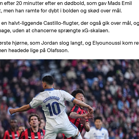
m efter 20 minutter efter en dødbold, som gav Mads Emil
, men han ramte for dybt i bolden og skød over mål.
n halvt-liggende Castillo-flugter, der også gik over mål, o
lbage, uden at chancerne sprængte xG-skalaen.
s første hjørne, som Jordan slog langt, og Elyounoussi kom re
men headede lige på Olafsson.