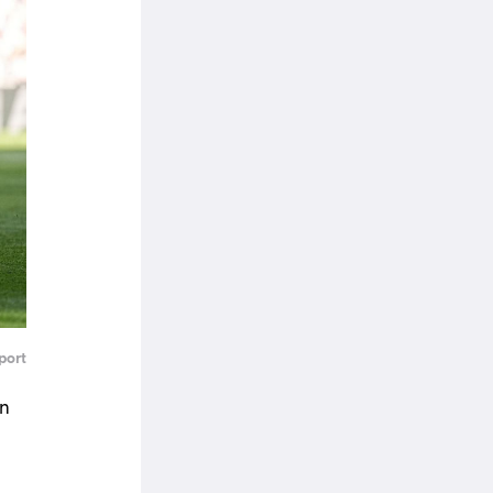
port
en