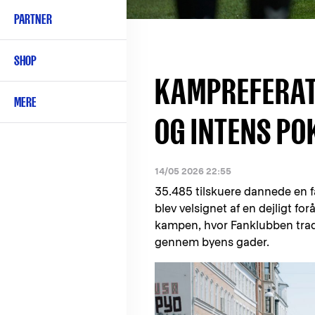
PARTNER
SHOP
KAMPREFERAT:
MERE
OG INTENS PO
14/05 2026 22:55
35.485 tilskuere dannede en f
blev velsignet af en dejligt for
kampen, hvor Fanklubben trad
gennem byens gader.