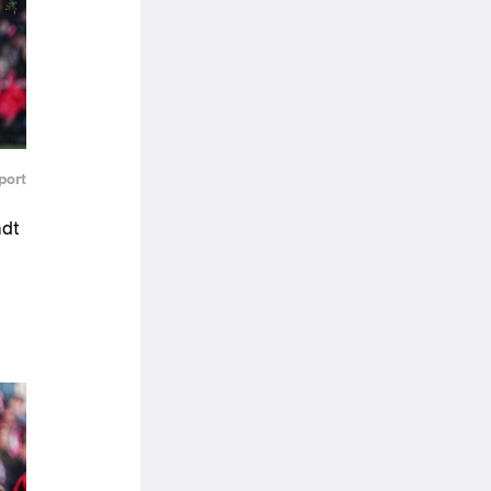
port
ndt