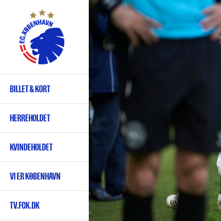
Gå
til
hovedindhold
BILLET & KORT
Primær
navigation
HERREHOLDET
KVINDEHOLDET
VI ER KØBENHAVN
TV.FCK.DK