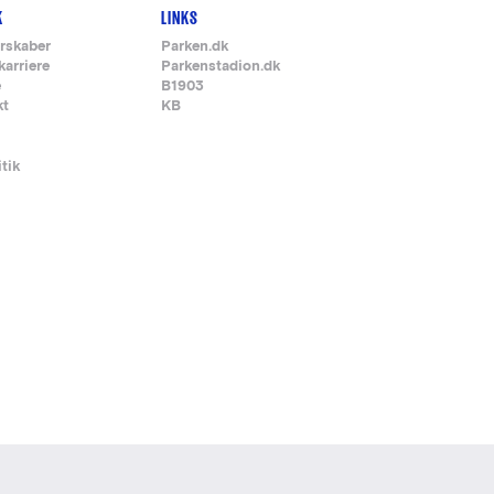
K
LINKS
rskaber
Parken.dk
karriere
Parkenstadion.dk
e
B1903
kt
KB
itik