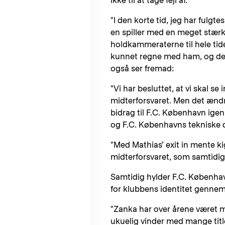
ikke til at tage fejl af.
"I den korte tid, jeg har fulgt
en spiller med en meget stærk 
holdkammeraterne til hele tide
kunnet regne med ham, og det 
også ser fremad:
"Vi har besluttet, at vi skal se
midterforsvaret. Men det ændre
bidrag til F.C. København igen
og F.C. Københavns tekniske di
"Med Mathias’ exit in mente kigg
midterforsvaret, som samtidig 
Samtidig hylder F.C. Københa
for klubbens identitet genne
"Zanka har over årene været me
ukuelig vinder med mange titler