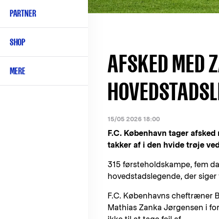
PARTNER
SHOP
AFSKED MED Z
MERE
HOVEDSTADSL
15/05 2026 18:00
F.C. København tager afsked 
takker af i den hvide trøje 
315 førsteholdskampe, fem da
hovedstadslegende, der siger f
F.C. Københavns cheftræner B
Mathias Zanka Jørgensen i for