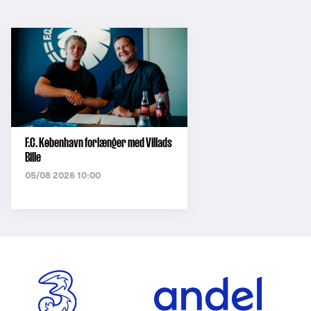
F.C. København forlænger med Villads
Bille
05/08 2026 10:00