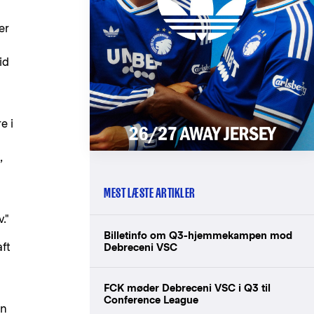
er
id
e i
,
MEST LÆSTE ARTIKLER
v."
Billetinfo om Q3-hjemmekampen mod
ft
Debreceni VSC
FCK møder Debreceni VSC i Q3 til
Conference League
an