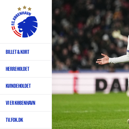
Gå
til
hovedindhold
BILLET & KORT
Primær
navigation
HERREHOLDET
KVINDEHOLDET
VI ER KØBENHAVN
TV.FCK.DK