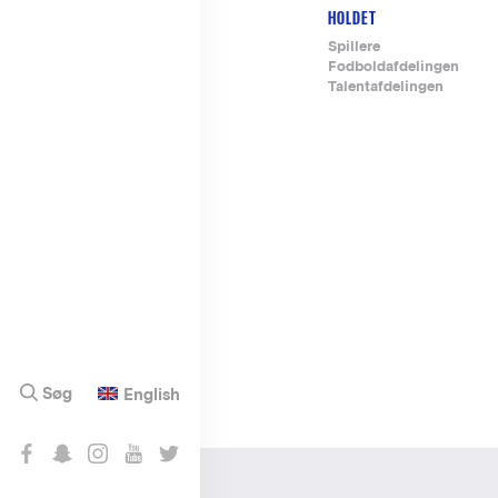
HOLDET
Footer-
Spillere
Fodboldafdelingen
menu
Talentafdelingen
Søg
English