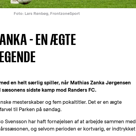
Foto: Lars Rønbøg, FrontzoneSport
ANKA - EN ÆGTE
EGENDE
med en helt særlig spiller, når Mathias Zanka Jørgensen
ved sæsonens sidste kamp mod Randers FC.
nske mesterskaber og fem pokaltitler. Det er en ægte
arvel til Parken på søndag.
o Svensson har haft fornøjelsen af at arbejde sammen med
årssæsonen, og selvom perioden er kortvarig, er indtrykket