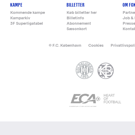
KAMPE
BILLETTER
OM FC
Kommende kampe
Køb billetter her
Partne
Kamparkiv
Billetinfo
Job & 
3F Superligatabel
Abonnement
Press
Sæsonkort
Konta
© F.C. København
Cookies
Privatlivspol