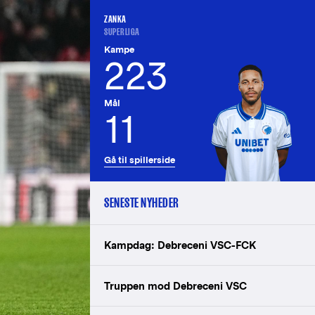
ZANKA
SUPERLIGA
Kampe
223
Mål
11
Gå til spillerside
SENESTE NYHEDER
Kampdag: Debreceni VSC-FCK
Truppen mod Debreceni VSC