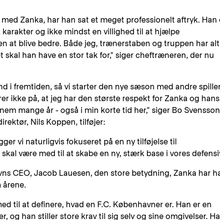
es med Zanka, har han sat et meget professionelt aftryk. Han 
karakter og ikke mindst en villighed til at hjælpe
n at blive bedre. Både jeg, trænerstaben og truppen har alt
skal han have en stor tak for," siger cheftræneren, der nu
 ind i fremtiden, så vi starter den nye sæson med andre spiller
r ikke på, at jeg har den største respekt for Zanka og hans
nem mange år - også i min korte tid her," siger Bo Svensson
rektør, Nils Koppen, tilføjer:
er vi naturligvis fokuseret på en ny tilføjelse til
skal være med til at skabe en ny, stærk base i vores defensi
vns CEO, Jacob Lauesen, den store betydning, Zanka har ha
m årene.
d til at definere, hvad en F.C. Københavner er. Han er en
, og han stiller store krav til sig selv og sine omgivelser. H