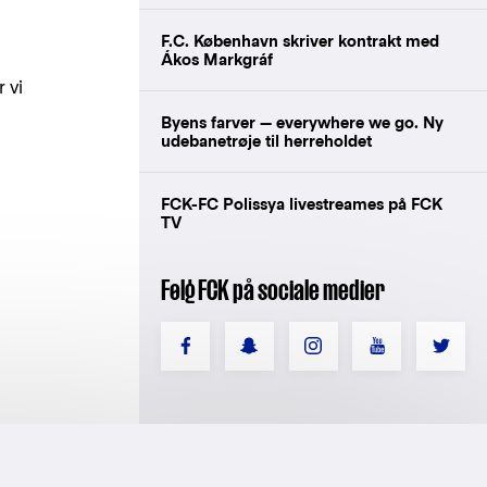
F.C. København skriver kontrakt med
Ákos Markgráf
 vi
Byens farver — everywhere we go. Ny
udebanetrøje til herreholdet
FCK-FC Polissya livestreames på FCK
TV
Følg FCK på sociale medier