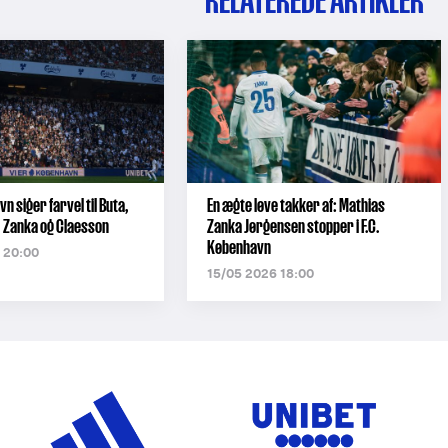
RELATEREDE ARTIKLER
vn siger farvel til Buta,
En ægte løve takker af: Mathias
 Zanka og Claesson
Zanka Jørgensen stopper i F.C.
København
 20:00
15/05 2026 18:00