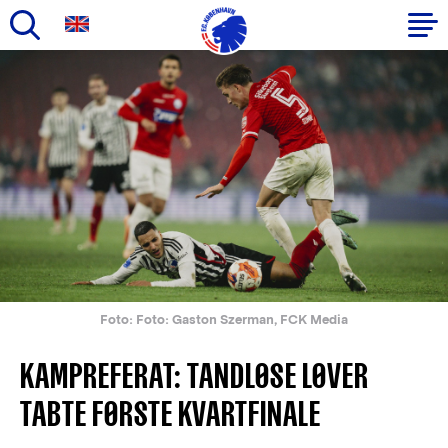
Gå
til
Primær
hovedindhold
navigation
Foto: Foto: Gaston Szerman, FCK Media
KAMPREFERAT: TANDLØSE LØVER
TABTE FØRSTE KVARTFINALE