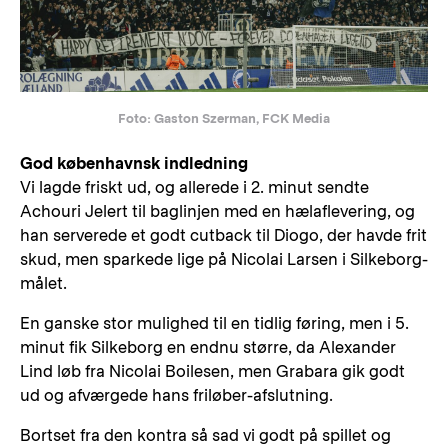
Foto: Gaston Szerman, FCK Media
God københavnsk indledning
Vi lagde friskt ud, og allerede i 2. minut sendte
Achouri Jelert til baglinjen med en hælaflevering, og
han serverede et godt cutback til Diogo, der havde frit
skud, men sparkede lige på Nicolai Larsen i Silkeborg-
målet.
En ganske stor mulighed til en tidlig føring, men i 5.
minut fik Silkeborg en endnu større, da Alexander
Lind løb fra Nicolai Boilesen, men Grabara gik godt
ud og afværgede hans friløber-afslutning.
Bortset fra den kontra så sad vi godt på spillet og