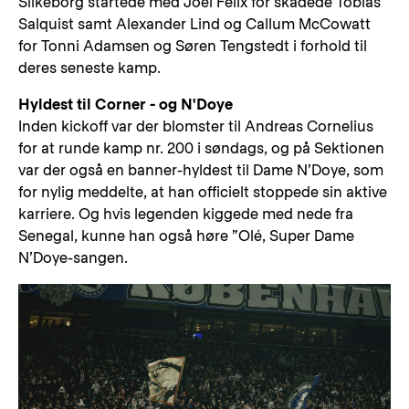
Silkeborg startede med Joel Felix for skadede Tobias
Salquist samt Alexander Lind og Callum McCowatt
for Tonni Adamsen og Søren Tengstedt i forhold til
deres seneste kamp.
Hyldest til Corner - og N'Doye
Inden kickoff var der blomster til Andreas Cornelius
for at runde kamp nr. 200 i søndags, og på Sektionen
var der også en banner-hyldest til Dame N’Doye, som
for nylig meddelte, at han officielt stoppede sin aktive
karriere. Og hvis legenden kiggede med nede fra
Senegal, kunne han også høre ”Olé, Super Dame
N’Doye-sangen.