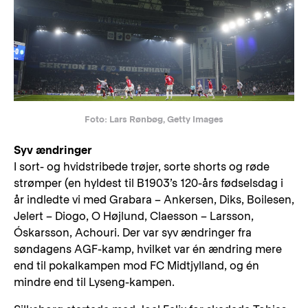
Foto: Lars Rønbøg, Getty Images
Syv ændringer
I sort- og hvidstribede trøjer, sorte shorts og røde
strømper (en hyldest til B1903’s 120-års fødselsdag i
år indledte vi med Grabara – Ankersen, Diks, Boilesen,
Jelert – Diogo, O Højlund, Claesson – Larsson,
Óskarsson, Achouri. Der var syv ændringer fra
søndagens AGF-kamp, hvilket var én ændring mere
end til pokalkampen mod FC Midtjylland, og én
mindre end til Lyseng-kampen.