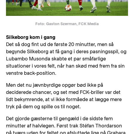
Foto: Gaston Szerman, FCK Media
Silkeborg kom i gang
Det så dog fint ud de første 20 minutter, men så
begynde Silkeborg at få gang i deres pasningsspil, og
Lubambo Musonda skabte et par småfarlige
situationer i vores felt, når han skød med frem fra sin
venstre back-position.
Men det nu jævnbyrdige opgør bød ikke på
deciderede chancer, og set med FCK-briller var det
lidt bekymrende, at vi ikke formåede at lægge mere
tryk på dem og spille os til noget.
Det gjorde gæsterne til gengæld i de sidste fem
minutter af halvlegen. Først trak Stéfan Thordarson
på tværs uden for feltet og afsluttede lige på Grabara,