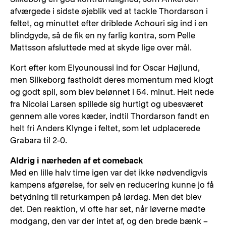
afværgede i sidste øjeblik ved at tackle Thordarson i
feltet, og minuttet efter driblede Achouri sig ind i en
blindgyde, så de fik en ny farlig kontra, som Pelle
Mattsson afsluttede med at skyde lige over mål.
Kort efter kom Elyounoussi ind for Oscar Højlund,
men Silkeborg fastholdt deres momentum med klogt
og godt spil, som blev belønnet i 64. minut. Helt nede
fra Nicolai Larsen spillede sig hurtigt og ubesværet
gennem alle vores kæder, indtil Thordarson fandt en
helt fri Anders Klynge i feltet, som let udplacerede
Grabara til 2-0.
Aldrig i nærheden af et comeback
Med en lille halv time igen var det ikke nødvendigvis
kampens afgørelse, for selv en reducering kunne jo få
betydning til returkampen på lørdag. Men det blev
det. Den reaktion, vi ofte har set, når løverne mødte
modgang, den var der intet af, og den brede bænk –