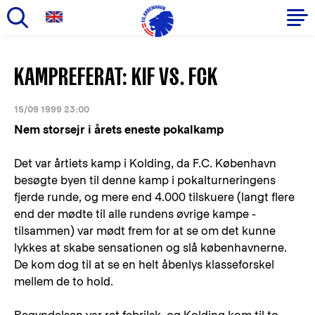
Gå
til
Primær
KAMPREFERAT: KIF VS. FCK
hovedindhold
navigation
15/09 1999 23:00
Nem storsejr i årets eneste pokalkamp
Det var årtiets kamp i Kolding, da F.C. København
besøgte byen til denne kamp i pokalturneringens
fjerde runde, og mere end 4.000 tilskuere (langt flere
end der mødte til alle rundens øvrige kampe -
tilsammen) var mødt frem for at se om det kunne
lykkes at skabe sensationen og slå københavnerne.
De kom dog til at se en helt åbenlys klasseforskel
mellem de to hold.