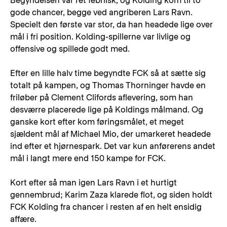
Begyndelsen var ret febrilsk, og Kolding kom til to
gode chancer, begge ved angriberen Lars Ravn.
Specielt den første var stor, da han headede lige over
mål i fri position. Kolding-spillerne var livlige og
offensive og spillede godt med.
Efter en lille halv time begyndte FCK så at sætte sig
totalt på kampen, og Thomas Thorninger havde en
friløber på Clement Clifords aflevering, som han
desværre placerede lige på Koldings målmand. Og
ganske kort efter kom føringsmålet, et meget
sjældent mål af Michael Mio, der umarkeret headede
ind efter et hjørnespark. Det var kun anførerens andet
mål i langt mere end 150 kampe for FCK.
Kort efter så man igen Lars Ravn i et hurtigt
gennembrud; Karim Zaza klarede flot, og siden holdt
FCK Kolding fra chancer i resten af en helt ensidig
affære.