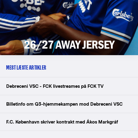
MEST LÆSTE ARTIKLER
Debreceni VSC - FCK livestreames på FCK TV
Billetinfo om Q3-hjemmekampen mod Debreceni VSC
F.C. København skriver kontrakt med Ákos Markgráf