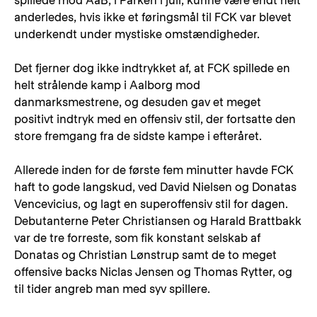
spillede mod AaB, i Parken i juli, kunne være endt helt
anderledes, hvis ikke et føringsmål til FCK var blevet
underkendt under mystiske omstændigheder.
Det fjerner dog ikke indtrykket af, at FCK spillede en
helt strålende kamp i Aalborg mod
danmarksmestrene, og desuden gav et meget
positivt indtryk med en offensiv stil, der fortsatte den
store fremgang fra de sidste kampe i efteråret.
Allerede inden for de første fem minutter havde FCK
haft to gode langskud, ved David Nielsen og Donatas
Vencevicius, og lagt en superoffensiv stil for dagen.
Debutanterne Peter Christiansen og Harald Brattbakk
var de tre forreste, som fik konstant selskab af
Donatas og Christian Lønstrup samt de to meget
offensive backs Niclas Jensen og Thomas Rytter, og
til tider angreb man med syv spillere.