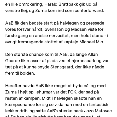
en lille omrokering; Harald Brattbakk gik ud på
venstre fløj, og Zuma kom ind som centerforward.
AaB fik den bedste start på halvlegen og pressede
vores forsvar hårdt; Svensson og Madsen viste for
første gang en anelse nervøsitet, men holdt stand - i
øvrigt fremragende støttet af kaptajn Michael Mio.
Den største chance kom til AaB, da lange Allan
Gaarde fik masser af plads ved et hjørnespark og var
tæt på at kunne snyde Stensgaard, der ikke nåede
frem til bolden.
Herefter havde AaB ikke meget at byde på, og med
Zuma i højt spillehumør var det FCK, der sad på
resten af kampen. Midt i halvlegen skabte han en
kæmpechance for sig selv, da han med en fantastisk
lækker dribling satte AaB's stærke back Jozo Matovac