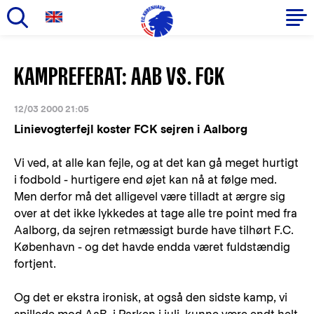
Gå
til
Primær
KAMPREFERAT: AAB VS. FCK
hovedindhold
navigation
12/03 2000 21:05
Linievogterfejl koster FCK sejren i Aalborg
Vi ved, at alle kan fejle, og at det kan gå meget hurtigt
i fodbold - hurtigere end øjet kan nå at følge med.
Men derfor må det alligevel være tilladt at ærgre sig
over at det ikke lykkedes at tage alle tre point med fra
Aalborg, da sejren retmæssigt burde have tilhørt F.C.
København - og det havde endda været fuldstændig
fortjent.
Og det er ekstra ironisk, at også den sidste kamp, vi