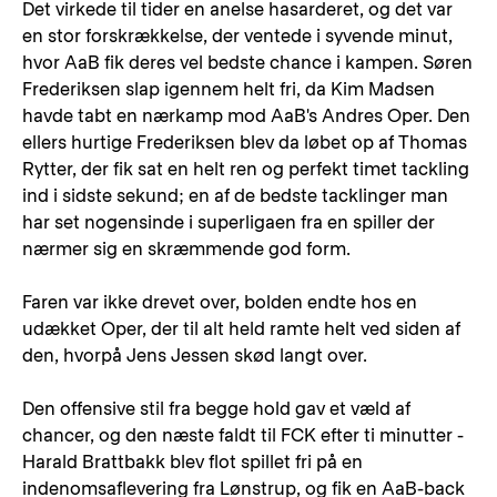
Det virkede til tider en anelse hasarderet, og det var
en stor forskrækkelse, der ventede i syvende minut,
hvor AaB fik deres vel bedste chance i kampen. Søren
Frederiksen slap igennem helt fri, da Kim Madsen
havde tabt en nærkamp mod AaB's Andres Oper. Den
ellers hurtige Frederiksen blev da løbet op af Thomas
Rytter, der fik sat en helt ren og perfekt timet tackling
ind i sidste sekund; en af de bedste tacklinger man
har set nogensinde i superligaen fra en spiller der
nærmer sig en skræmmende god form.
Faren var ikke drevet over, bolden endte hos en
udækket Oper, der til alt held ramte helt ved siden af
den, hvorpå Jens Jessen skød langt over.
Den offensive stil fra begge hold gav et væld af
chancer, og den næste faldt til FCK efter ti minutter -
Harald Brattbakk blev flot spillet fri på en
indenomsaflevering fra Lønstrup, og fik en AaB-back