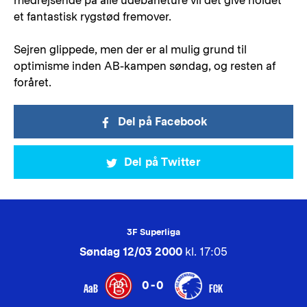
medrejsende på alle udebaneture vil det give holdet
et fantastisk rygstød fremover.
Sejren glippede, men der er al mulig grund til
optimisme inden AB-kampen søndag, og resten af
foråret.
Del på Facebook
Del på Twitter
3F Superliga
Søndag 12/03 2000
kl. 17:05
0-0
AaB
FCK