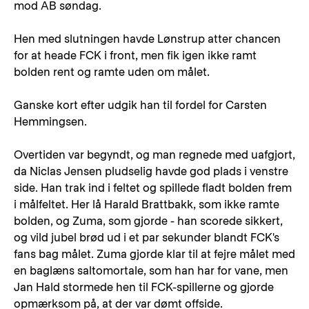
mod AB søndag.
Hen med slutningen havde Lønstrup atter chancen
for at heade FCK i front, men fik igen ikke ramt
bolden rent og ramte uden om målet.
Ganske kort efter udgik han til fordel for Carsten
Hemmingsen.
Overtiden var begyndt, og man regnede med uafgjort,
da Niclas Jensen pludselig havde god plads i venstre
side. Han trak ind i feltet og spillede fladt bolden frem
i målfeltet. Her lå Harald Brattbakk, som ikke ramte
bolden, og Zuma, som gjorde - han scorede sikkert,
og vild jubel brød ud i et par sekunder blandt FCK's
fans bag målet. Zuma gjorde klar til at fejre målet med
en baglæns saltomortale, som han har for vane, men
Jan Hald stormede hen til FCK-spillerne og gjorde
opmærksom på, at der var dømt offside.