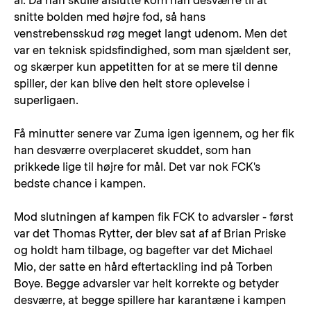
af. Da han skulle afslutte kom han desværre til at
snitte bolden med højre fod, så hans
venstrebensskud røg meget langt udenom. Men det
var en teknisk spidsfindighed, som man sjældent ser,
og skærper kun appetitten for at se mere til denne
spiller, der kan blive den helt store oplevelse i
superligaen.
Få minutter senere var Zuma igen igennem, og her fik
han desværre overplaceret skuddet, som han
prikkede lige til højre for mål. Det var nok FCK's
bedste chance i kampen.
Mod slutningen af kampen fik FCK to advarsler - først
var det Thomas Rytter, der blev sat af af Brian Priske
og holdt ham tilbage, og bagefter var det Michael
Mio, der satte en hård eftertackling ind på Torben
Boye. Begge advarsler var helt korrekte og betyder
desværre, at begge spillere har karantæne i kampen