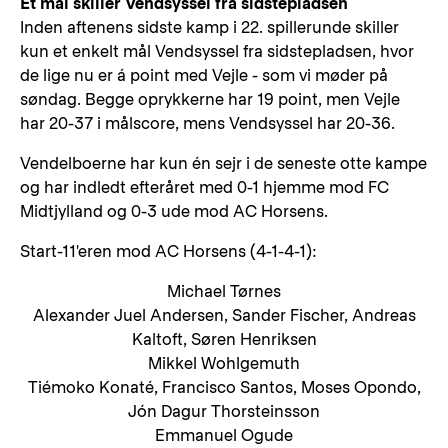
Ét mål skiller Vendsyssel fra sidstepladsen
Inden aftenens sidste kamp i 22. spillerunde skiller
kun et enkelt mål Vendsyssel fra sidstepladsen, hvor
de lige nu er á point med Vejle - som vi møder på
søndag. Begge oprykkerne har 19 point, men Vejle
har 20-37 i målscore, mens Vendsyssel har 20-36.
Vendelboerne har kun én sejr i de seneste otte kampe
og har indledt efteråret med 0-1 hjemme mod FC
Midtjylland og 0-3 ude mod AC Horsens.
Start-11'eren mod AC Horsens (4-1-4-1):
Michael Tørnes
Alexander Juel Andersen, Sander Fischer, Andreas
Kaltoft, Søren Henriksen
Mikkel Wohlgemuth
Tiémoko Konaté, Francisco Santos, Moses Opondo,
Jón Dagur Thorsteinsson
Emmanuel Ogude