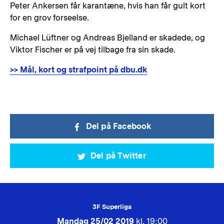
Peter Ankersen får karantæne, hvis han får gult kort
for en grov forseelse.
Michael Lüftner og Andreas Bjelland er skadede, og
Viktor Fischer er på vej tilbage fra sin skade.
>> Mål, kort og strafpoint på dbu.dk
Del på Facebook
Del på Twitter
3F Superliga
Mandag 25/02 2019
kl. 19:00