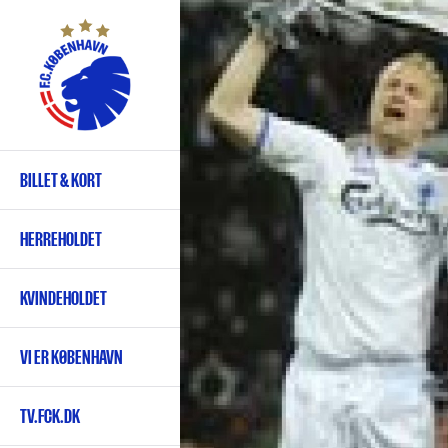
Gå
til
hovedindhold
BILLET & KORT
Primær
navigation
HERREHOLDET
KVINDEHOLDET
VI ER KØBENHAVN
TV.FCK.DK