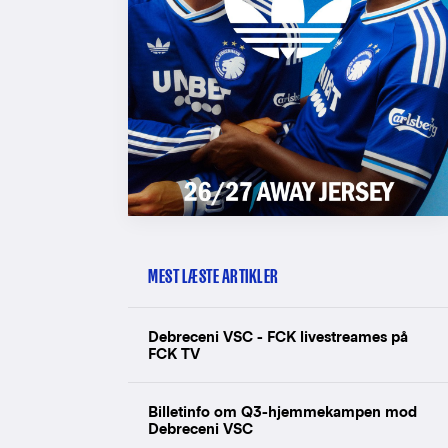
MEST LÆSTE ARTIKLER
Debreceni VSC - FCK livestreames på
FCK TV
Billetinfo om Q3-hjemmekampen mod
Debreceni VSC