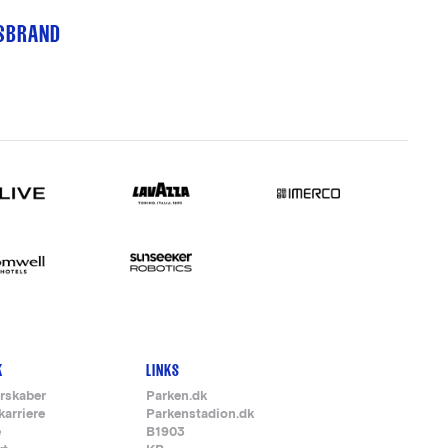
TSBRAND
K
LINKS
rskaber
Parken.dk
karriere
Parkenstadion.dk
e
B1903