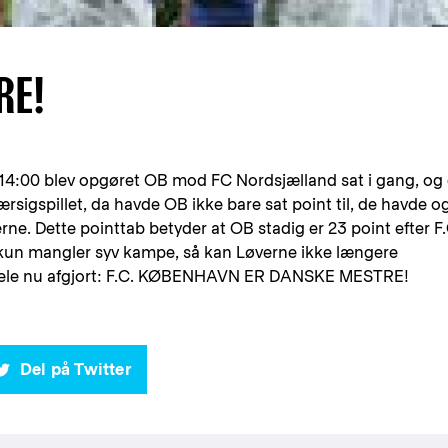
RE!
14:00 blev opgøret OB mod FC Nordsjælland sat i gang, og
rsigspillet, da havde OB ikke bare sat point til, de havde o
rne. Dette pointtab betyder at OB stadig er 23 point efter F.
un mangler syv kampe, så kan Løverne ikke længere
hele nu afgjort: F.C. KØBENHAVN ER DANSKE MESTRE!
Del på Twitter