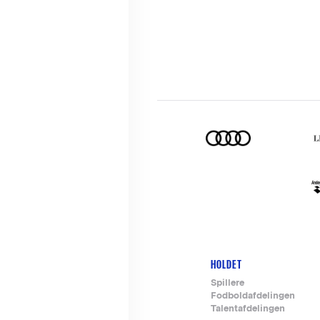
HOLDET
Footer-
Spillere
Fodboldafdelingen
menu
Talentafdelingen