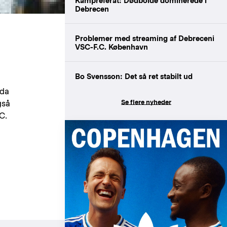
Kampreferat: Dødbolde dominerede i
Debrecen
Problemer med streaming af Debreceni
VSC-F.C. København
Bo Svensson: Det så ret stabilt ud
 da
Se flere nyheder
gså
C.