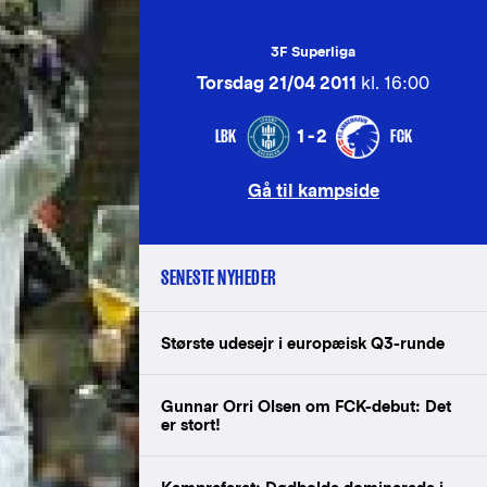
3F Superliga
Torsdag 21/04 2011
kl. 16:00
LBK
FCK
1-2
Gå til kampside
SENESTE NYHEDER
Største udesejr i europæisk Q3-runde
Gunnar Orri Olsen om FCK-debut: Det
er stort!