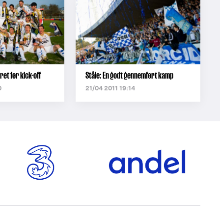
et før kick-off
Ståle: En godt gennemført kamp
0
21/04 2011 19:14