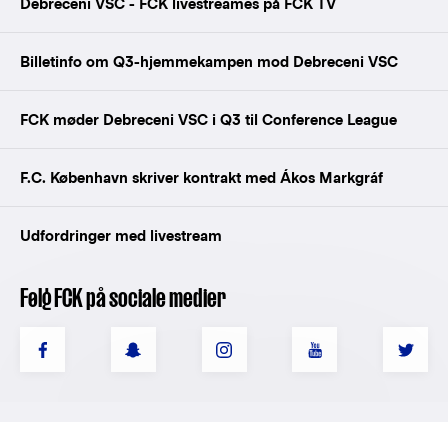
Debreceni VSC - FCK livestreames på FCK TV
Billetinfo om Q3-hjemmekampen mod Debreceni VSC
FCK møder Debreceni VSC i Q3 til Conference League
F.C. København skriver kontrakt med Ákos Markgráf
Udfordringer med livestream
Følg FCK på sociale medier