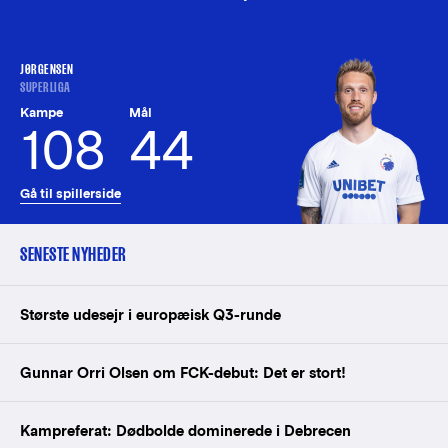
JØRGENSEN
SUPERLIGA
Kampe
Mål
108
44
Gå til spillerside
SENESTE NYHEDER
Største udesejr i europæisk Q3-runde
Gunnar Orri Olsen om FCK-debut: Det er stort!
Kampreferat: Dødbolde dominerede i Debrecen