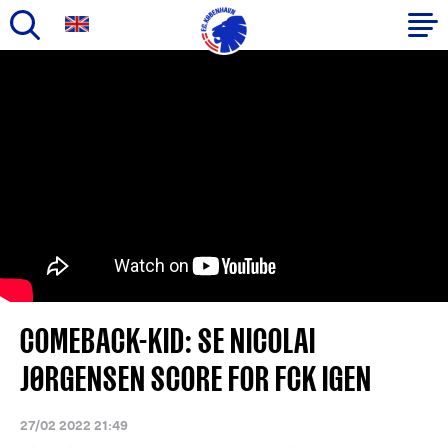
Gå
til
Primær
hovedindhold
navigation
COMEBACK-KID: SE NICOLAI
JØRGENSEN SCORE FOR FCK IGEN
27/02 2022 21:49