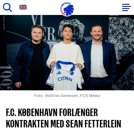
Gå
til
Primær
hovedindhold
navigation
Foto: Mathias Sørensen, FCK Media
F.C. KØBENHAVN FORLÆNGER
KONTRAKTEN MED SEAN FETTERLEIN