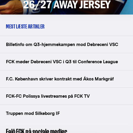
MEST LÆSTE ARTIKLER
Billetinfo om Q3-hjemmekampen mod Debreceni VSC
FCK møder Debreceni VSC i Q3 til Conference League
F.C. København skriver kontrakt med Ákos Markgráf
FCK-FC Polissya livestreames på FCK TV
Truppen mod Silkeborg IF
Følg FCK på sociale medier