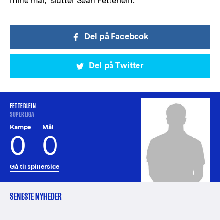
mine mål,” slutter Sean Fetterlein.
Del på Facebook
Del på Twitter
FETTERLEIN
SUPERLIGA
Kampe
Mål
0
0
Gå til spillerside
SENESTE NYHEDER