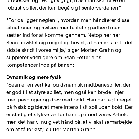
processen og i øvrigt vigtigt, hvis man skal blive en
robust spiller, der kan begå sig i seniorverdenen.”
”For os ligger nøglen i, hvordan man håndterer disse
situationer, og hvilken mentalitet og adfærd man
sætter ind for at komme igennem. Netop her har
Sean udviklet sig meget og bevist, at han er klar til det
sidste skridt i vores miljø,” siger Morten Grahn og
supplerer yderligere om Sean Fetterleins
kompetencer inde på banen:
Dynamik og mere fysik
”Sean er en vertikal og dynamisk midtbanespiller, der
er god til at styre spillet, men også kan bryde linjer
med pasninger og drev med bold. Han har lagt meget
på fysisk og blevet mere intens i sit spil uden bold. Der
er stadig et stykke vej for ham op imod vores A-hold,
men det har vi nu givet hånd på, at vi skal samarbejde
om at få forløst,” slutter Morten Grahn.