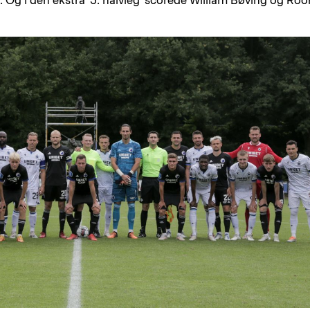
l. Og i den ekstra '3. halvleg' scorede William Bøving og Ro