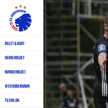
Gå
til
hovedindhold
BILLET & KORT
Primær
navigation
HERREHOLDET
KVINDEHOLDET
VI ER KØBENHAVN
TV.FCK.DK