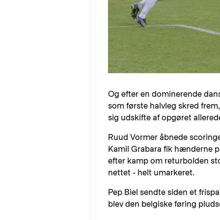
Og efter en dominerende dan
som første halvleg skred frem
sig udskifte af opgøret allerede
Ruud Vormer åbnede scoringen 
Kamil Grabara fik hænderne på
efter kamp om returbolden sto
nettet - helt umarkeret.
Pep Biel sendte siden et frisp
blev den belgiske føring pluds