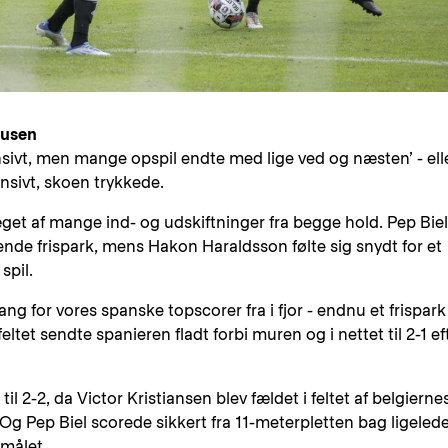
ausen
sivt, men mange opspil endte med lige ved og næsten’ - elle
ensivt, skoen trykkede.
get af mange ind- og udskiftninger fra begge hold. Pep Biel
nde frispark, mens Hakon Haraldsson følte sig snydt for et
spil.
ng for vores spanske topscorer fra i fjor - endnu et frispark
ltet sendte spanieren fladt forbi muren og i nettet til 2-1 ef
til 2-2, da Victor Kristiansen blev fældet i feltet af belgierne
 Og Pep Biel scorede sikkert fra 11-meterpletten bag ligeled
målet.