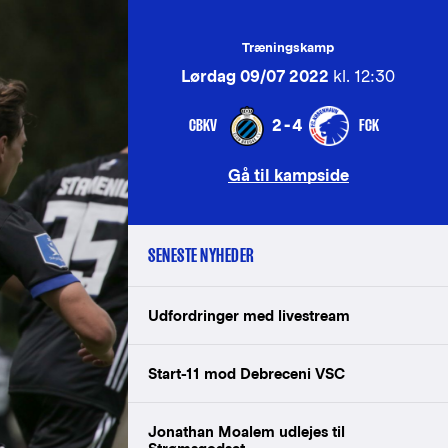
Træningskamp
Lørdag 09/07 2022
kl. 12:30
CBKV
FCK
2-4
Gå til kampside
SENESTE NYHEDER
Udfordringer med livestream
Start-11 mod Debreceni VSC
Jonathan Moalem udlejes til