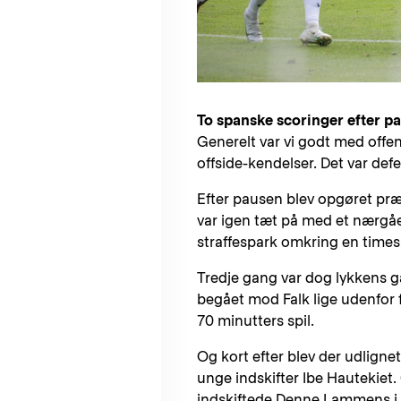
To spanske scoringer efter p
Generelt var vi godt med offen
offside-kendelser. Det var def
Efter pausen blev opgøret præ
var igen tæt på med et nærgåe
straffespark omkring en times 
Tredje gang var dog lykkens ga
begået mod Falk lige udenfor fe
70 minutters spil.
Og kort efter blev der udlignet 
unge indskifter Ibe Hautekiet.
indskiftede Denne Lammens i 