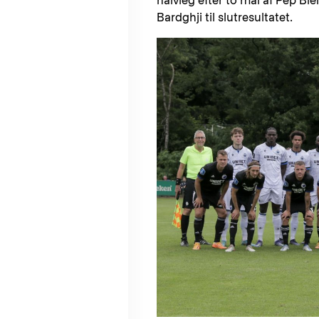
halvleg efter to mål af Pep Bie
Bardghji til slutresultatet.