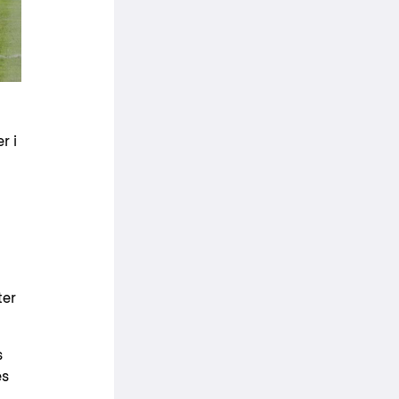
r i
ter
s
es