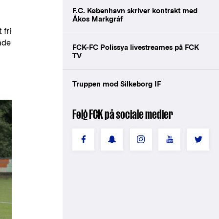
F.C. København skriver kontrakt med
Ákos Markgráf
 fri
ade
FCK-FC Polissya livestreames på FCK
TV
Truppen mod Silkeborg IF
Følg FCK på sociale medier