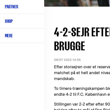
PARTNER
SHOP
4-2-SEJR EFT
MERE
BRUGGE
09/07 2022 14:55
Efter storsejren over et rese
matchet på et helt andet nive
mandskab.
To timers-træningskampen ble
endte 4-2 til F.C. København ef
Stillingen var 2-2 efter efter