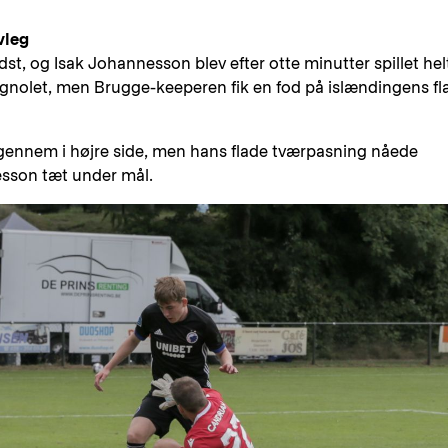
vleg
t, og Isak Johannesson blev efter otte minutter spillet helt
olet, men Brugge-keeperen fik en fod på islændingens fl
igennem i højre side, men hans flade tværpasning nåede
aesson tæt under mål.