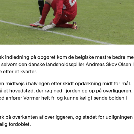
sk indledning på opgøret kom de belgiske mestre bedre m
, selvom den danske landsholdsspiller Andreas Skov Olsen 
 efter et kvarter.
midtvejs i halvlegen efter skidt opdækning midt for mål.
 et hovedstød, der røg ned i jorden og op på overliggeren,
d anfører Vormer helt fri og kunne køligt sende bolden i
ark på overkanten af overliggeren, og stedet for udligningen
elig fordoblet.