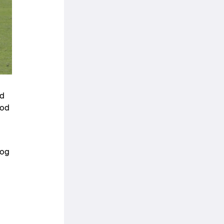
ed
lod
 og