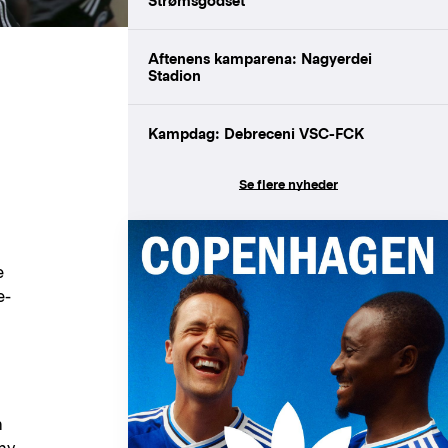
Strømsgodset
Aftenens kamparena: Nagyerdei
Stadion
Kampdag: Debreceni VSC-FCK
Se flere nyheder
e
e-
n