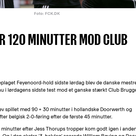
Foto: FCK.DK
ER 120 MINUTTER MOD CLUB
rveplaget Feyenoord-hold sidste lørdag blev de danske mestr
au i lørdagens sidste test mod et ganske stærkt Club Brugg
v spillet med 90 + 30 minutter i hollandske Doorwerth og
ter belgisk 2-0-føring efter de første 45 minutter.
 90 minutter efter Jess Thorups tropper kom godt igen i ande