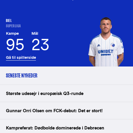
BIEL
SUPERLIGA
Kampe
Mål
95
23
Gå til spillerside
SENESTE NYHEDER
Største udesejr i europæisk Q3-runde
Gunnar Orri Olsen om FCK-debut: Det er stort!
Kampreferat: Dødbolde dominerede i Debrecen