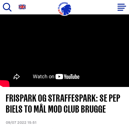
Gå
til
Primær
hovedindhold
navigation
FRISPARK OG STRAFFESPARK: SE PEP
BIELS TO MÅL MOD CLUB BRUGGE
09/07 2022 15:51