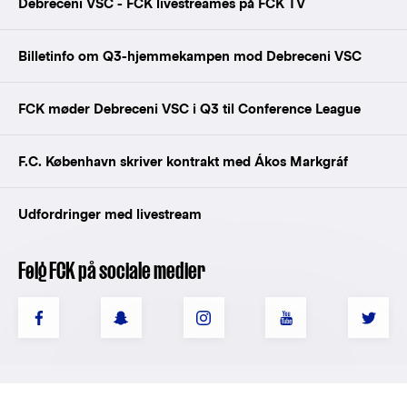
Debreceni VSC - FCK livestreames på FCK TV
Billetinfo om Q3-hjemmekampen mod Debreceni VSC
FCK møder Debreceni VSC i Q3 til Conference League
F.C. København skriver kontrakt med Ákos Markgráf
Udfordringer med livestream
Følg FCK på sociale medier