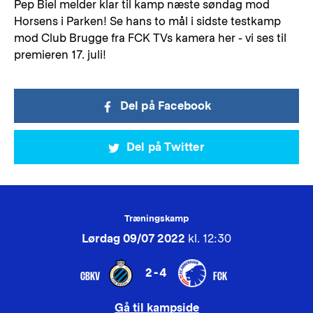
Pep Biel melder klar til kamp næste søndag mod
Horsens i Parken! Se hans to mål i sidste testkamp
mod Club Brugge fra FCK TVs kamera her - vi ses til
premieren 17. juli!
Del på Facebook
Del på Twitter
Træningskamp
Lørdag 09/07 2022
kl. 12:30
2-4
CBKV
FCK
Gå til kampside