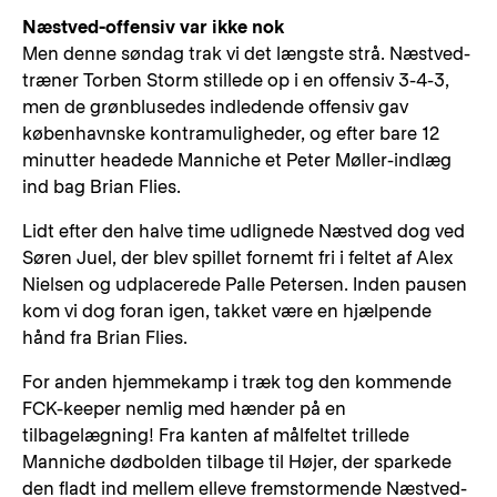
Næstved-offensiv var ikke nok
Men denne søndag trak vi det længste strå. Næstved-
træner Torben Storm stillede op i en offensiv 3-4-3,
men de grønblusedes indledende offensiv gav
københavnske kontramuligheder, og efter bare 12
minutter headede Manniche et Peter Møller-indlæg
ind bag Brian Flies.
Lidt efter den halve time udlignede Næstved dog ved
Søren Juel, der blev spillet fornemt fri i feltet af Alex
Nielsen og udplacerede Palle Petersen. Inden pausen
kom vi dog foran igen, takket være en hjælpende
hånd fra Brian Flies.
For anden hjemmekamp i træk tog den kommende
FCK-keeper nemlig med hænder på en
tilbagelægning! Fra kanten af målfeltet trillede
Manniche dødbolden tilbage til Højer, der sparkede
den fladt ind mellem elleve fremstormende Næstved-