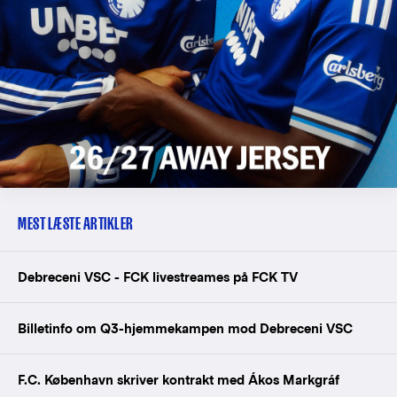
MEST LÆSTE ARTIKLER
Debreceni VSC - FCK livestreames på FCK TV
Billetinfo om Q3-hjemmekampen mod Debreceni VSC
F.C. København skriver kontrakt med Ákos Markgráf