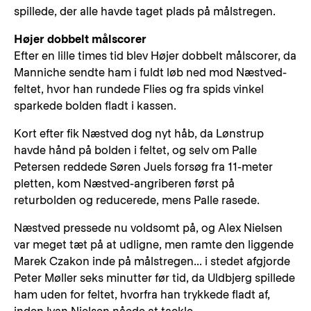
spillede, der alle havde taget plads på målstregen.
Højer dobbelt målscorer
Efter en lille times tid blev Højer dobbelt målscorer, da
Manniche sendte ham i fuldt løb ned mod Næstved-
feltet, hvor han rundede Flies og fra spids vinkel
sparkede bolden fladt i kassen.
Kort efter fik Næstved dog nyt håb, da Lønstrup
havde hånd på bolden i feltet, og selv om Palle
Petersen reddede Søren Juels forsøg fra 11-meter
pletten, kom Næstved-angriberen først på
returbolden og reducerede, mens Palle rasede.
Næstved pressede nu voldsomt på, og Alex Nielsen
var meget tæt på at udligne, men ramte den liggende
Marek Czakon inde på målstregen... i stedet afgjorde
Peter Møller seks minutter før tid, da Uldbjerg spillede
ham uden for feltet, hvorfra han trykkede fladt af,