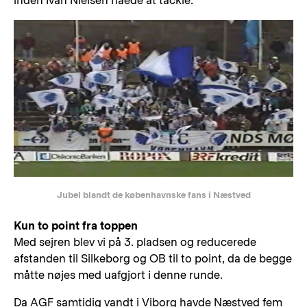
inden Ivan Nielsen nåede at tackle.
Jubel blandt de københavnske fans i Næstved
Kun to point fra toppen
Med sejren blev vi på 3. pladsen og reducerede
afstanden til Silkeborg og OB til to point, da de begge
måtte nøjes med uafgjort i denne runde.
Da AGF samtidig vandt i Viborg havde Næstved fem