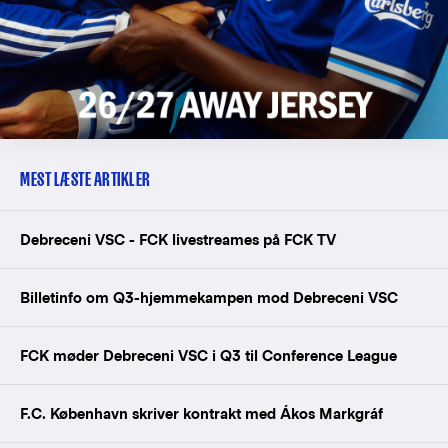
MEST LÆSTE ARTIKLER
Debreceni VSC - FCK livestreames på FCK TV
Billetinfo om Q3-hjemmekampen mod Debreceni VSC
FCK møder Debreceni VSC i Q3 til Conference League
F.C. København skriver kontrakt med Ákos Markgráf