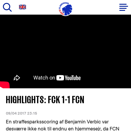
Gå
til
Primær
hovedindhold
navigation
HIGHLIGHTS: FCK 1-1 FCN
09/04 2017 23:15
En straffesparksscoring af Benjamin Verbic var
desværre ikke nok til endnu en hjemmesejr, da FCN