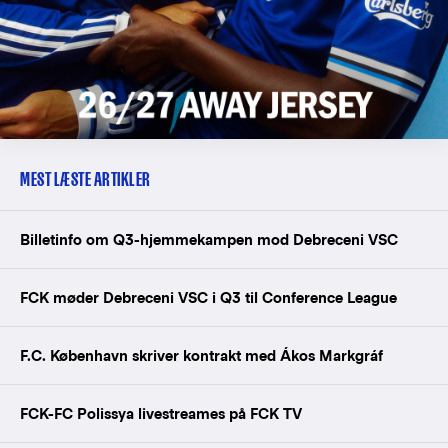
MEST LÆSTE ARTIKLER
Billetinfo om Q3-hjemmekampen mod Debreceni VSC
FCK møder Debreceni VSC i Q3 til Conference League
F.C. København skriver kontrakt med Ákos Markgráf
FCK-FC Polissya livestreames på FCK TV