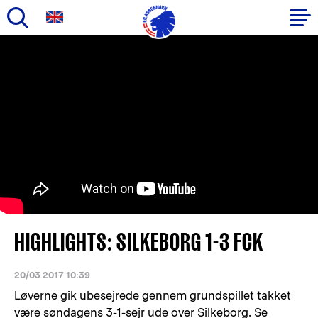
Gå
til
Primær
hovedindhold
navigation
HIGHLIGHTS: SILKEBORG 1-3 FCK
20/03 2017 10:39
Løverne gik ubesejrede gennem grundspillet takket
være søndagens 3-1-sejr ude over Silkeborg. Se