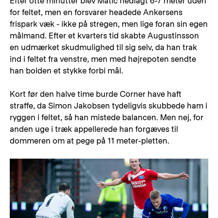
Efter otte minutter blev Matic nedlagt 6-7 meter uden
for feltet, men en forsvarer headede Ankersens
frispark væk - ikke på stregen, men lige foran sin egen
målmand. Efter et kvarters tid skabte Augustinsson
en udmærket skudmulighed til sig selv, da han trak
ind i feltet fra venstre, men med højrepoten sendte
han bolden et stykke forbi mål.
Kort før den halve time burde Corner have haft
straffe, da Simon Jakobsen tydeligvis skubbede ham i
ryggen i feltet, så han mistede balancen. Men nej, for
anden uge i træk appellerede han forgæves til
dommeren om at pege på 11 meter-pletten.