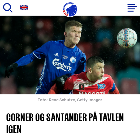
Gå
til
Primær
hovedindhold
navigation
Foto: Rene Schutze, Getty Images
CORNER OG SANTANDER PÅ TAVLEN
IGEN