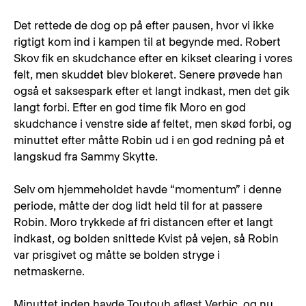
Det rettede de dog op på efter pausen, hvor vi ikke
rigtigt kom ind i kampen til at begynde med. Robert
Skov fik en skudchance efter en kikset clearing i vores
felt, men skuddet blev blokeret. Senere prøvede han
også et saksespark efter et langt indkast, men det gik
langt forbi. Efter en god time fik Moro en god
skudchance i venstre side af feltet, men skød forbi, og
minuttet efter måtte Robin ud i en god redning på et
langskud fra Sammy Skytte.
Selv om hjemmeholdet havde “momentum” i denne
periode, måtte der dog lidt held til for at passere
Robin. Moro trykkede af fri distancen efter et langt
indkast, og bolden snittede Kvist på vejen, så Robin
var prisgivet og måtte se bolden stryge i
netmaskerne.
Minuttet inden havde Toutouh afløst Verbic, og nu