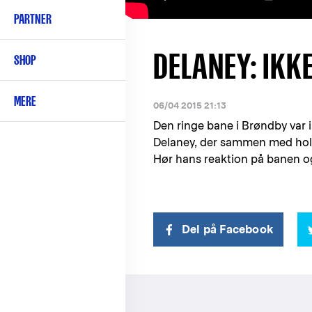
PARTNER
DELANEY: IKK
SHOP
MERE
06/04 2015 21:13
Den ringe bane i Brøndby var 
Delaney, der sammen med holdk
Hør hans reaktion på banen 
Del på Facebook