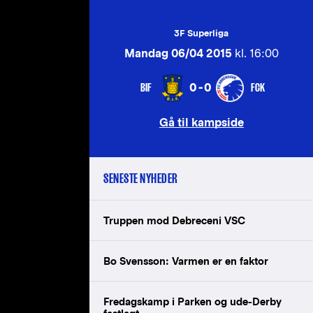
3F Superliga
Mandag 06/04 2015
kl. 16:00
BIF
FCK
0-0
Gå til kampside
SENESTE NYHEDER
Truppen mod Debreceni VSC
Bo Svensson: Varmen er en faktor
Fredagskamp i Parken og ude-Derby