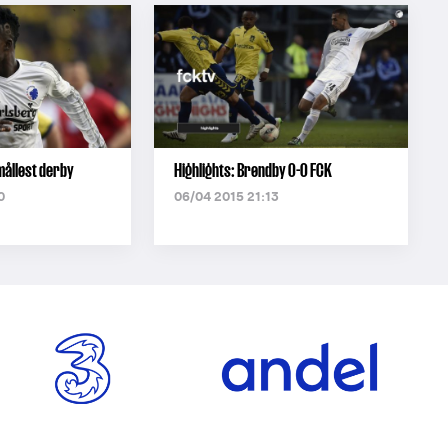
målløst derby
Highlights: Brøndby 0-0 FCK
0
06/04 2015 21:13