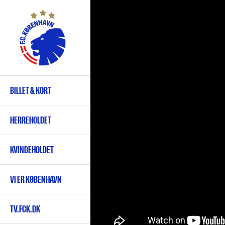
Gå
til
hovedindhold
BILLET & KORT
Primær
navigation
HERREHOLDET
KVINDEHOLDET
VI ER KØBENHAVN
TV.FCK.DK