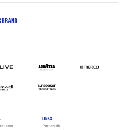
TSBRAND
K
LINKS
rskaber
Parken.dk