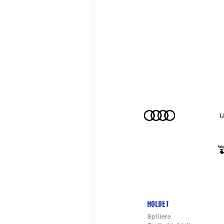
HOLDET
Footer-
Spillere