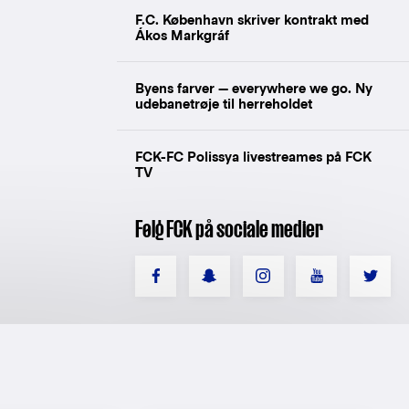
F.C. København skriver kontrakt med
Ákos Markgráf
Byens farver — everywhere we go. Ny
udebanetrøje til herreholdet
FCK-FC Polissya livestreames på FCK
TV
Følg FCK på sociale medier