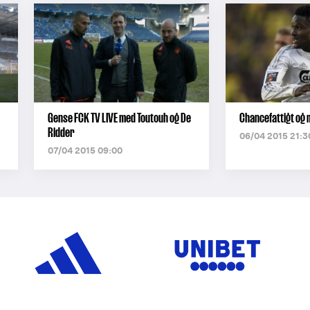
Gense FCK TV LIVE med Toutouh og De
Chancefattigt og 
Ridder
06/04 2015 21:3
07/04 2015 09:00