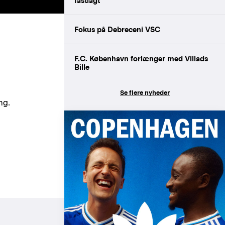
fastlagt
Fokus på Debreceni VSC
F.C. København forlænger med Villads
Bille
Se flere nyheder
ng.