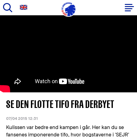
Gå
til
Primær
hovedindhold
navigation
SE DEN FLOTTE TIFO FRA DERBYET
07/04 2015 12:31
Kulissen var bedre end kampen i går. Her kan du se
fansenes imponerende tifo, hvor bogstaverne i 'SEJR'