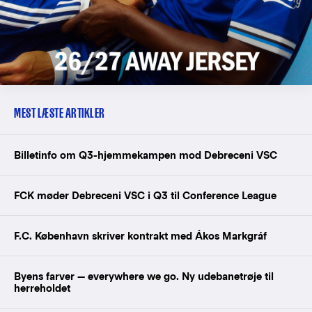
MEST LÆSTE ARTIKLER
Billetinfo om Q3-hjemmekampen mod Debreceni VSC
FCK møder Debreceni VSC i Q3 til Conference League
F.C. København skriver kontrakt med Ákos Markgráf
Byens farver — everywhere we go. Ny udebanetrøje til
herreholdet