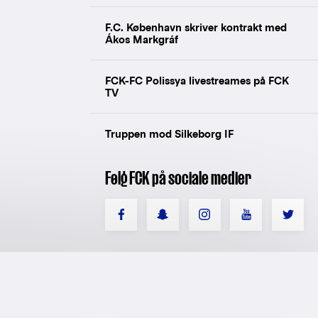
F.C. København skriver kontrakt med
Ákos Markgráf
FCK-FC Polissya livestreames på FCK
TV
Truppen mod Silkeborg IF
Følg FCK på sociale medier