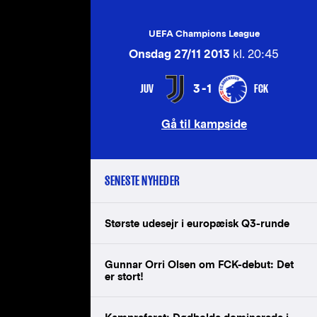
UEFA Champions League
Onsdag 27/11 2013
kl. 20:45
JUV
FCK
3-1
Gå til kampside
SENESTE NYHEDER
Største udesejr i europæisk Q3-runde
Gunnar Orri Olsen om FCK-debut: Det
er stort!