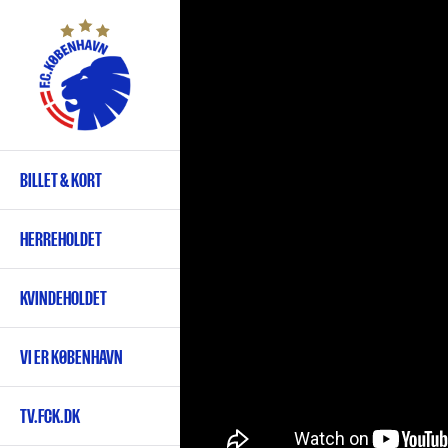
Gå
til
hovedindhold
BILLET & KORT
Primær
navigation
HERREHOLDET
KVINDEHOLDET
VI ER KØBENHAVN
TV.FCK.DK