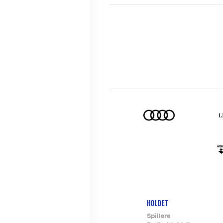
HOLDET
Footer-
Spillere