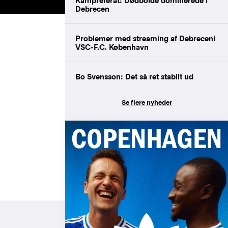
Kampreferat: Dødbolde dominerede i
Debrecen
Problemer med streaming af Debreceni
VSC-F.C. København
Bo Svensson: Det så ret stabilt ud
n
Se flere nyheder