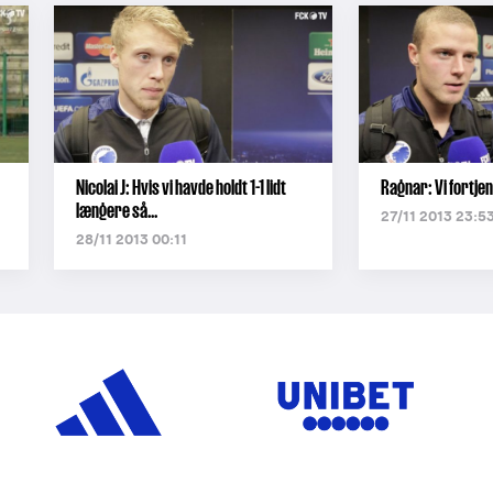
Nicolai J: Hvis vi havde holdt 1-1 lidt
Ragnar: Vi fortjen
længere så...
27/11 2013 23:5
28/11 2013 00:11