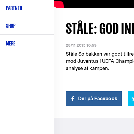
PARTNER
STÅLE: GOD IN
SHOP
MERE
28/11 2013 10:59
Ståle Solbakken var godt tilf
mod Juventus i UEFA Champio
analyse af kampen.
Del på Facebook