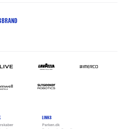
TSBRAND
K
LINKS
rskaber
Parken.dk