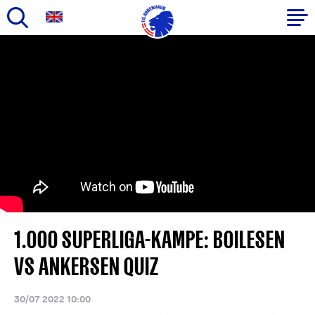
Gå
til
Primær
hovedindhold
navigation
1.000 SUPERLIGA-KAMPE: BOILESEN
VS ANKERSEN QUIZ
30/07 2022 10:00