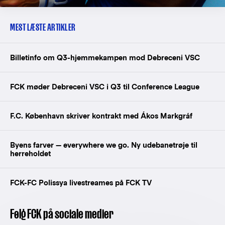
MEST LÆSTE ARTIKLER
Billetinfo om Q3-hjemmekampen mod Debreceni VSC
FCK møder Debreceni VSC i Q3 til Conference League
F.C. København skriver kontrakt med Ákos Markgráf
Byens farver — everywhere we go. Ny udebanetrøje til
herreholdet
FCK-FC Polissya livestreames på FCK TV
Følg FCK på sociale medier