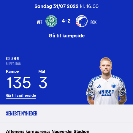
Søndag 31/07 2022
kl. 16:00
4-2
VFF
FCK
Gå til kampside
BOILESEN
SUPERLIGA
Kampe
Mål
135
3
Gå til spillerside
SENESTE NYHEDER
Aftenens kamparena: Nagyerdei Stadion