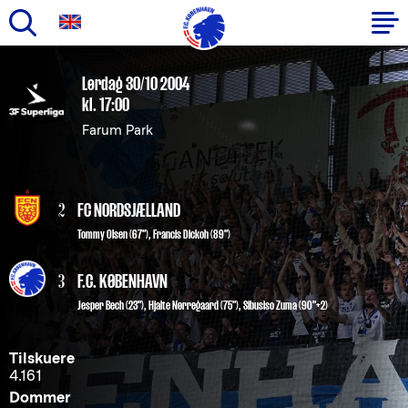
Gå
til
Primær
Lørdag 30/10 2004
hovedindhold
kl. 17:00
navigation
Farum Park
2
FC NORDSJÆLLAND
Tommy Olsen (67")
,
Francis Dickoh (89")
3
F.C. KØBENHAVN
Jesper Bech
(23"),
Hjalte Nørregaard
(75"),
Sibusiso Zuma
(90"+2)
Tilskuere
4.161
Dommer