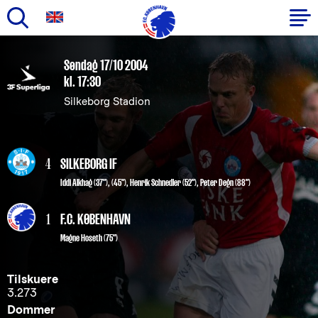
Gå
til
Primær
Søndag 17/10 2004
hovedindhold
kl. 17:30
navigation
Silkeborg Stadion
4
SILKEBORG IF
Iddi Alkhag (37"), (45")
,
Henrik Schnedler (52")
,
Peter Degn (88")
1
F.C. KØBENHAVN
Magne Hoseth
(75")
Tilskuere
3.273
Dommer