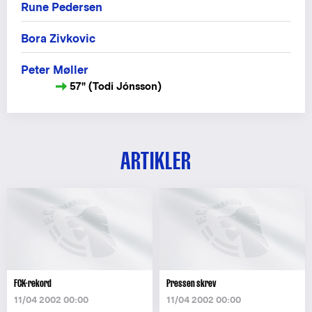
Rune Pedersen
Bora Zivkovic
Peter Møller
57" (Todi Jónsson)
ARTIKLER
FCK-rekord
Pressen skrev
11/04 2002 00:00
11/04 2002 00:00