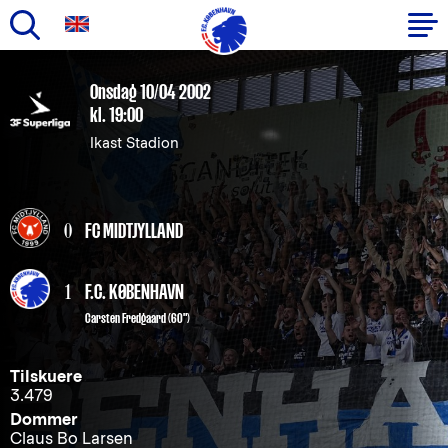
Gå
til
Primær
Onsdag 10/04 2002
hovedindhold
kl. 19:00
navigation
Ikast Stadion
0
FC MIDTJYLLAND
1
F.C. KØBENHAVN
Carsten Fredgaard
(60")
Tilskuere
3.479
Dommer
Claus Bo Larsen