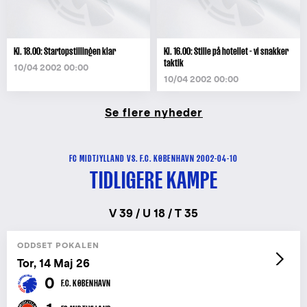
Kl. 18.00: Startopstillingen klar
Kl. 16.00: Stille på hotellet - vi snakker
taktik
10/04 2002 00:00
10/04 2002 00:00
Se flere nyheder
FC MIDTJYLLAND VS. F.C. KØBENHAVN 2002-04-10
TIDLIGERE KAMPE
V 39 / U 18 / T 35
ODDSET POKALEN
Tor, 14 Maj 26
0
F.C. KØBENHAVN