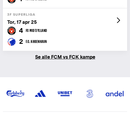
3F SUPERLIGA
Tor, 17 apr 25
4
FC MIDTJYLLAND
2
F.C. KØBENHAVN
Se alle FCM vs FCK kampe