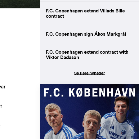
F.C. Copenhagen extend Villads Bille
contract
F.C. Copenhagen sign Ákos Markgráf
F.C. Copenhagen extend contract with
Viktor Dadason
Se flere nyheder
var
t
t