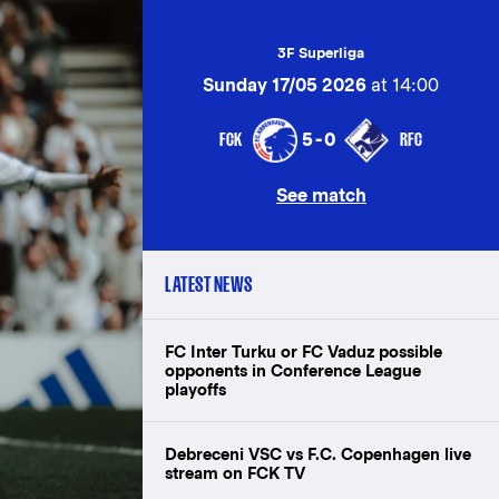
3F Superliga
Sunday 17/05 2026
at 14:00
FCK
RFC
5-0
See match
LATEST NEWS
FC Inter Turku or FC Vaduz possible
opponents in Conference League
playoffs
Debreceni VSC vs F.C. Copenhagen live
stream on FCK TV