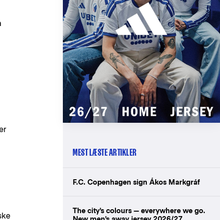
a
er
MEST LÆSTE ARTIKLER
F.C. Copenhagen sign Ákos Markgráf
The city's colours — everywhere we go.
ske
New men's away jersey 2026/27