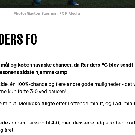
Photo: Gaston Szerman, FCK Media
DERS FC
af mål og københavnske chancer, da Randers FC blev sendt
 sæsonens sidste hjemmekamp
fside, én 100%-chance og flere andre gode muligheder - det 
rne kun førte 3-0 ved pausen!
 minut, Moukoko fulgte efter i ottende minut, og i 34. minu
ede Jordan Larsson til 4-0, men desværre udgik Robert kor
glåret.