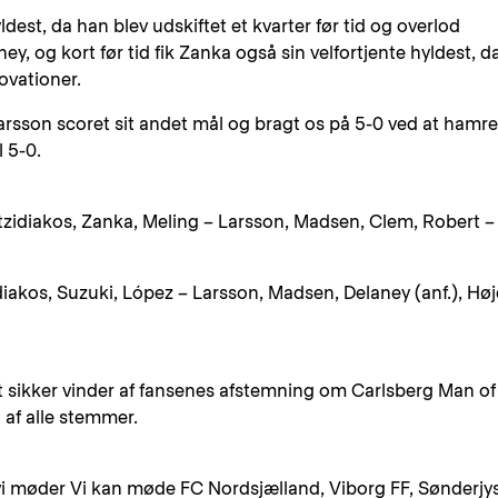
dest, da han blev udskiftet et kvarter før tid og overlod
y, og kort før tid fik Zanka også sin velfortjente hyldest, d
 ovationer.
rsson scoret sit andet mål og bragt os på 5-0 ved at hamre
l 5-0.
atzidiakos, Zanka, Meling – Larsson, Madsen, Clem, Robert –
idiakos, Suzuki, López – Larsson, Madsen, Delaney (anf.), Høj
 sikker vinder af fansenes afstemning om Carlsberg Man of
af alle stemmer.
vi møder Vi kan møde FC Nordsjælland, Viborg FF, Sønderjy