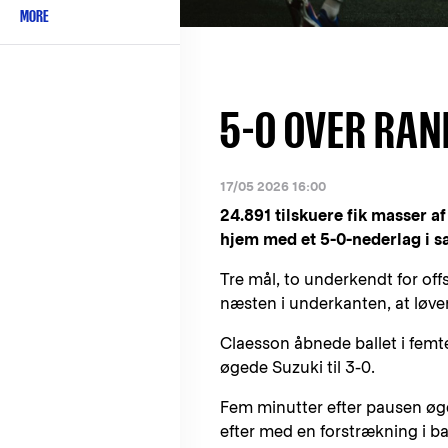
MORE
5-0 OVER RAN
17/05 2026 16:00
24.891 tilskuere fik masser 
hjem med et 5-0-nederlag i
Tre mål, to underkendt for of
næsten i underkanten, at løve
Claesson åbnede ballet i femte
øgede Suzuki til 3-0.
Fem minutter efter pausen øg
efter med en forstrækning i ba