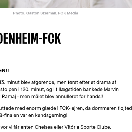
Photo: Gaston Szerman, FCK Media
IDENHEIM-FCK
EN!!
113. minut blev afgørende, men først efter et drama af
stolpen i 120. minut, og i tillægstiden bankede Marvin
t Ramaj - men målet blev annulleret for hands!!
sluttede med enorm glæde i FCK-lejren, da dommeren fløjte
/8-finalen var en kendsgerning!
vor vi får enten Chelsea eller Vitória Sporte Clube.