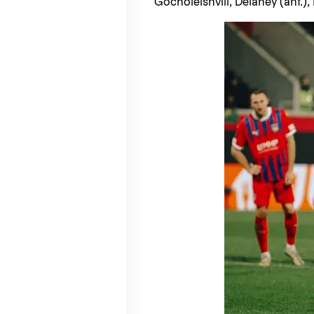
Gocholeishvili, Delaney (anf.)