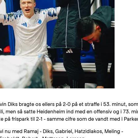
evin Diks bragte os ellers på 2-0 på et straffe i 53. minut, so
i, men så satte Heidenheim ind med en offensiv og i 73. mi
 på frispark til 2-1 - samme cifre som de vandt med i Parke
 vi nu med Ramaj - Diks, Gabriel, Hatzidiakos, Meling -