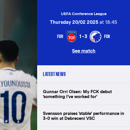
UEFA Conference League
Thursday 20/02 2025
at 18:45
FCH
FCK
1-3
See match
LATEST NEWS
Gunnar Orri Olsen: My FCK debut
'something I've worked for'
Svensson praises 'stable' performance in
3-0 win at Debreceni VSC