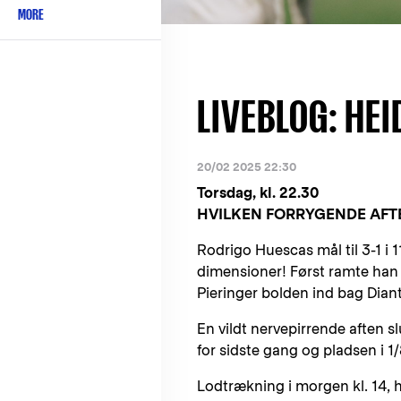
MORE
LIVEBLOG: HE
20/02 2025 22:30
Torsdag, kl. 22.30
HVILKEN FORRYGENDE AFT
Rodrigo Huescas mål til 3-1 i 
dimensioner! Først ramte han 
Pieringer bolden ind bag Dian
En vildt nervepirrende aften 
for sidste gang og pladsen i 1
Lodtrækning i morgen kl. 14, h