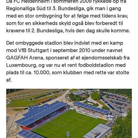
Da FC Heidenheim i sommeren 2009 rykkede op fra
Regionalliga Süd til 3. Bundesliga, gik man i gang
med en stor ombygning for at følge med tidens krav,
som for en sikkerheds skyld også blev forberedt til
kravene til 2. Bundesliga, hvis den dag skulle komme.
Det ombyggede stadion blev indviet med en kamp
mod VfB Stuttgart i september 2010 under navnet
GAGFAH Arena, sponseret af et ejendomsselskab fra
Luxembourg, og var nu et rent fodboldstadion med
plads til ca. 10.000, som klubben med rette var stolte
af.