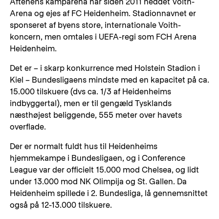
Aftenens kamparena har siden 2011 heddet Voith-
Arena og ejes af FC Heidenheim. Stadionnavnet er
sponseret af byens store, internationale Voith-
koncern, men omtales i UEFA-regi som FCH Arena
Heidenheim.
Det er – i skarp konkurrence med Holstein Stadion i
Kiel – Bundesligaens mindste med en kapacitet på ca.
15.000 tilskuere (dvs ca. 1/3 af Heidenheims
indbyggertal), men er til gengæld Tysklands
næsthøjest beliggende, 555 meter over havets
overflade.
Der er normalt fuldt hus til Heidenheims
hjemmekampe i Bundesligaen, og i Conference
League var der officielt 15.000 mod Chelsea, og lidt
under 13.000 mod NK Olimpija og St. Gallen. Da
Heidenheim spillede i 2. Bundesliga, lå gennemsnittet
også på 12-13.000 tilskuere.