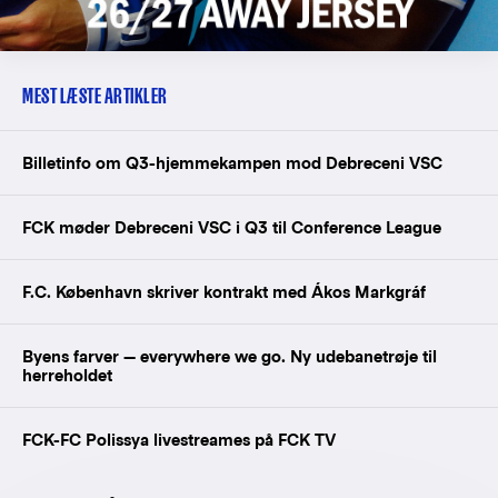
MEST LÆSTE ARTIKLER
Billetinfo om Q3-hjemmekampen mod Debreceni VSC
FCK møder Debreceni VSC i Q3 til Conference League
F.C. København skriver kontrakt med Ákos Markgráf
Byens farver — everywhere we go. Ny udebanetrøje til
herreholdet
FCK-FC Polissya livestreames på FCK TV