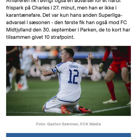
Anføreren fik i øvrigt også en advarsel for et hårdt
frispark på Charles i 27. minut, men han er ikke i
karantænefare. Det var kun hans anden Superliga-
advarsel i sæsonen - den første fik han også mod FC
Midtjylland den 30. september i Parken, de to kort har
tilsammen givet 10 strafpoint.
Foto: Gaston Szerman, FCK Media