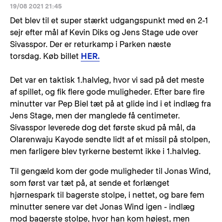
19/08 2021 21:45
Det blev til et super stærkt udgangspunkt med en 2-1
sejr efter mål af Kevin Diks og Jens Stage ude over
Sivasspor. Der er returkamp i Parken næste
torsdag. Køb billet
HER.
Det var en taktisk 1.halvleg, hvor vi sad på det meste
af spillet, og fik flere gode muligheder. Efter bare fire
minutter var Pep Biel tæt på at glide ind i et indlæg fra
Jens Stage, men der manglede få centimeter.
Sivasspor leverede dog det første skud på mål, da
Olarenwaju Kayode sendte lidt af et missil på stolpen,
men farligere blev tyrkerne bestemt ikke i 1.halvleg.
Til gengæld kom der gode muligheder til Jonas Wind,
som først var tæt på, at sende et forlænget
hjørnespark til bagerste stolpe, i nettet, og bare fem
minutter senere var det Jonas Wind igen - indlæg
mod bagerste stolpe, hvor han kom højest, men