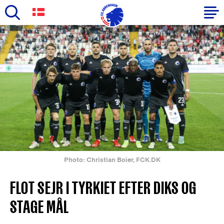
Skip
to
Primary
main
navigation
content
-
English
Photo: Christian Boier, FCK.DK
FLOT SEJR I TYRKIET EFTER DIKS OG
STAGE MÅL