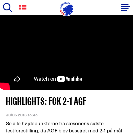
Skip
to
Primary
main
navigation
content
-
English
HIGHLIGHTS: FCK 2-1 AGF
30/05 2016 13:43
Se alle højdepunkterne fra sæsonens sidste
festforestilling, da AGF blev besejret med 2-1 på mål