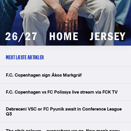
MEST LÆSTE ARTIKLER
F.C. Copenhagen sign Ákos Markgráf
F.C. Copenhagen vs FC Polissya live stream via FCK TV
Debreceni VSC or FC Pyunik await in Conference League
Q3
The city's colours — everywhere we go. New men's away