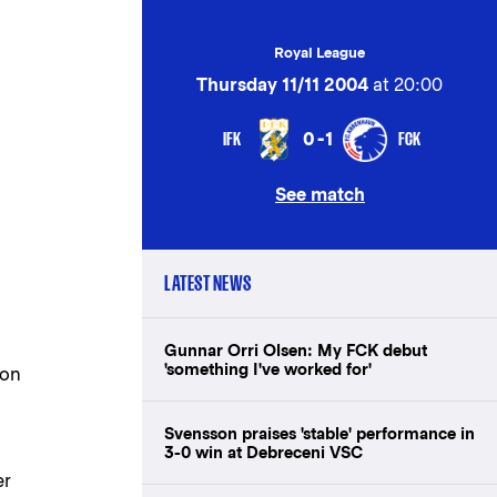
Royal League
Thursday 11/11 2004
at 20:00
IFK
FCK
0-1
See match
LATEST NEWS
Gunnar Orri Olsen: My FCK debut
'something I've worked for'
son
Svensson praises 'stable' performance in
3-0 win at Debreceni VSC
er