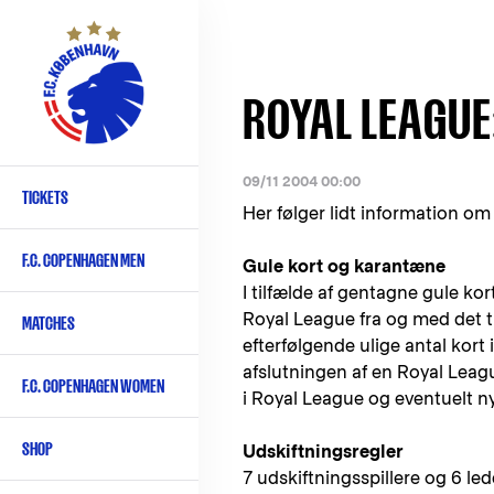
Skip
to
main
content
ROYAL LEAGUE:
09/11 2004 00:00
TICKETS
Primary
Her følger lidt information om
navigation
F.C. COPENHAGEN MEN
Gule kort og karantæne
-
I tilfælde af gentagne gule kor
English
Royal League fra og med det tr
MATCHES
efterfølgende ulige antal kort i
afslutningen af en Royal Leag
F.C. COPENHAGEN WOMEN
i Royal League og eventuelt ny
SHOP
Udskiftningsregler
7 udskiftningsspillere og 6 le