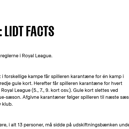
 LIDT FACTS
 reglerne i Royal League.
t i forskellige kampe får spilleren karantæne for én kamp i
edje gule kort. Herefter får spilleren karantæne for hvert
 Royal League (5., 7., 9. kort osv.). Gule kort slettes ved
ue-sæson. Afgivne karantæner følger spilleren til næste sæ
 klub.
dere, i alt 13 personer, må sidde på udskiftningsbænken und