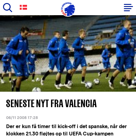
Skip
to
Primary
main
navigation
content
-
English
SENESTE NYT FRA VALENCIA
06/11 2008 17:28
Der er kun få timer til kick-off i det spanske, når der
klokken 21.30 fløjtes op til UEFA Cup-kampen