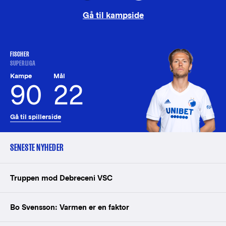
Gå til kampside
FISCHER
SUPERLIGA
Kampe
Mål
90
22
Gå til spillerside
SENESTE NYHEDER
Truppen mod Debreceni VSC
Bo Svensson: Varmen er en faktor