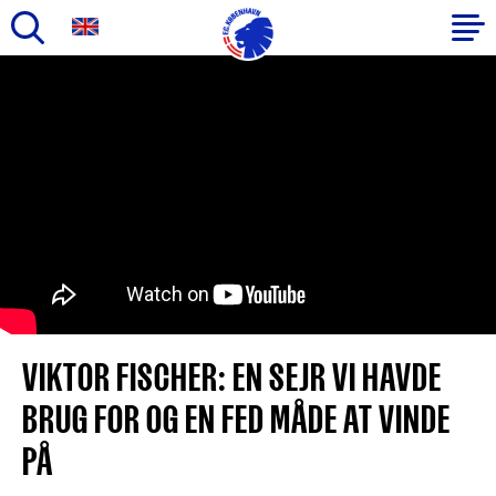
Gå
til
Primær
hovedindhold
navigation
VIKTOR FISCHER: EN SEJR VI HAVDE
BRUG FOR OG EN FED MÅDE AT VINDE
PÅ