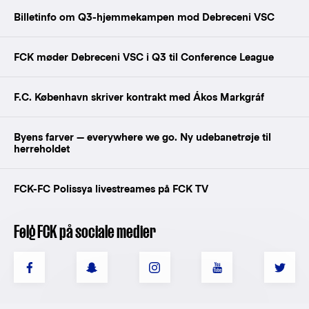
Billetinfo om Q3-hjemmekampen mod Debreceni VSC
FCK møder Debreceni VSC i Q3 til Conference League
F.C. København skriver kontrakt med Ákos Markgráf
Byens farver — everywhere we go. Ny udebanetrøje til
herreholdet
FCK-FC Polissya livestreames på FCK TV
Følg FCK på sociale medier