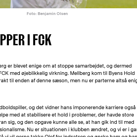
Foto: Benjamin Olsen
PPER I FCK
erg er blevet enige om at stoppe samarbejdet, og dermed
FCK med øjeblikkelig virkning. Mellberg kom til Byens Hold
kt til enden af denne sæson, men nu er parterne altså eni
odboldspiller, og det vidner hans imponerende karriere også
lpe med at stabilisere et hold i problemer, der havde store
ran sig, og den opgave kunne alle se, at han gik ind til med
ssionalisme. Nu er situationen i klubben ændret, og vi er i g
Så vi vil gerne takke Olof for indsatsen og ønske ham og ha