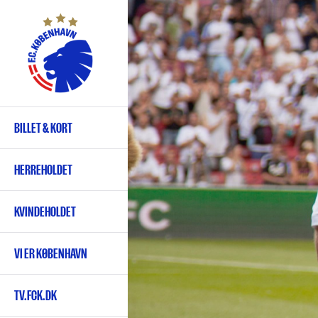
Gå
til
hovedindhold
BILLET & KORT
Primær
navigation
HERREHOLDET
KVINDEHOLDET
VI ER KØBENHAVN
TV.FCK.DK