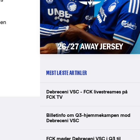
men
MEST LÆSTE ARTIKLER
Debreceni VSC - FCK livestreames på
FCK TV
Billetinfo om Q3-hjemmekampen mod
Debreceni VSC
FCK møder Debreceni VSC i Q3 til