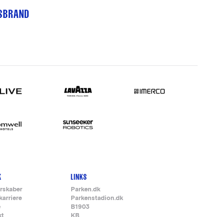
TSBRAND
K
LINKS
rskaber
Parken.dk
karriere
Parkenstadion.dk
e
B1903
kt
KB