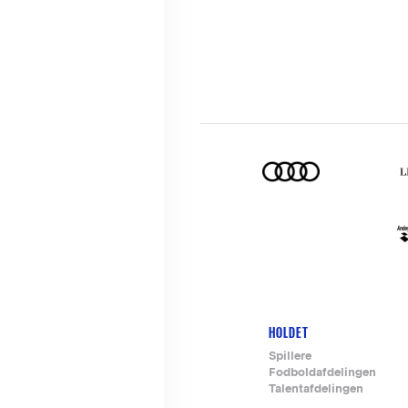
HOLDET
Footer-
Spillere
Fodboldafdelingen
menu
Talentafdelingen