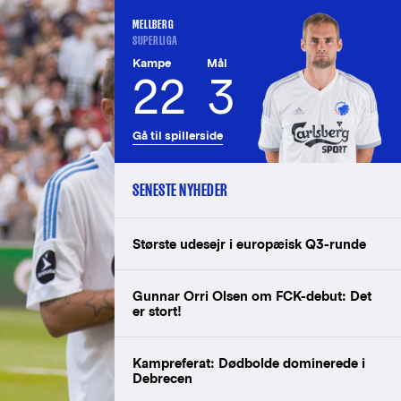
MELLBERG
SUPERLIGA
Kampe
Mål
22
3
Gå til spillerside
SENESTE NYHEDER
Største udesejr i europæisk Q3-runde
Gunnar Orri Olsen om FCK-debut: Det
er stort!
Kampreferat: Dødbolde dominerede i
Debrecen