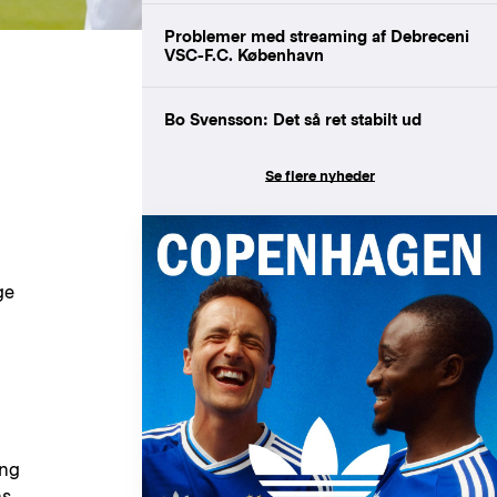
Problemer med streaming af Debreceni
VSC-F.C. København
Bo Svensson: Det så ret stabilt ud
Se flere nyheder
ge
ang
ns