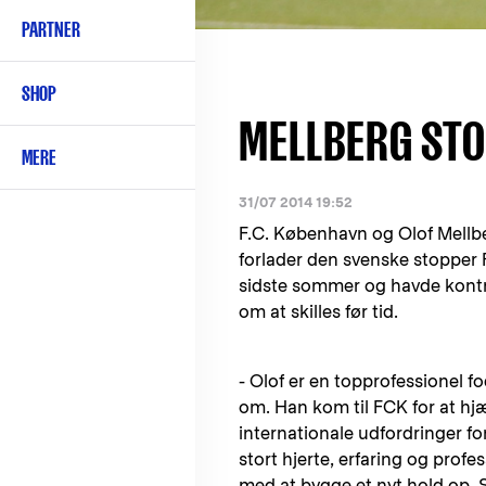
PARTNER
SHOP
MELLBERG STO
MERE
31/07 2014 19:52
F.C. København og Olof Mellb
forlader den svenske stopper 
sidste sommer og havde kontra
om at skilles før tid.
- Olof er en topprofessionel f
om. Han kom til FCK for at hjæ
internationale udfordringer fo
stort hjerte, erfaring og profe
med at bygge et nyt hold op. 